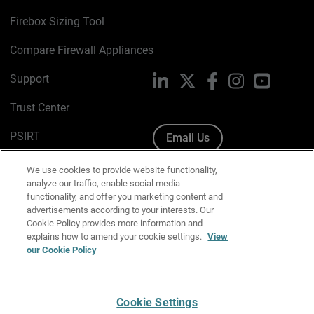
Firebox Sizing Tool
Compare Firewall Appliances
Support
LinkedIn
X
Facebook
Instagram
YouTube
Trust Center
PSIRT
Email Us
Cookie Policy
We use cookies to provide website functionality,
analyze our traffic, enable social media
Privacy Policy
functionality, and offer you marketing content and
advertisements according to your interests. Our
Media & Brand Kit
Cookie Policy provides more information and
explains how to amend your cookie settings.
View
Manage Email Preferences
our Cookie Policy
Cookie Settings