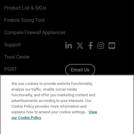
Product List & SKUs
Firebox Sizing Tool
Compare Firewall Appliances
Support
LinkedIn
X
Facebook
Instagram
YouTube
Trust Center
PSIRT
Email Us
Cookie Policy
We use cookies to provide website functionality,
analyze our traffic, enable social media
Privacy Policy
functionality, and offer you marketing content and
advertisements according to your interests. Our
Media & Brand Kit
Cookie Policy provides more information and
explains how to amend your cookie settings.
View
Manage Email Preferences
our Cookie Policy