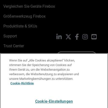
Vergleichen Sie Geräte Firebox
Größenwerkzeug Firebox
Produktliste & SKUs
Support
LinkedIn
X
Facebook
Instagram
YouTu
Trust Center
PSIRT
Schreiben Sie uns
Wenn Sie auf „Alle Cookies akzeptieren“ klicken,
stimmen Sie der Speicherung von Cookies auf
Cookie-Richtlinie
Ihrem Gerät zu, um die Websitenavigation zu
verbessern, die Websitenutzung zu analysieren und
Datenschutzrichtlinie
unsere Marketingbemühungen zu unterstützen.
Cookie-Richtlinie
Media & Brand Kit
E-Mail-Präferenzen verwalten
Cookie-Einstellungen