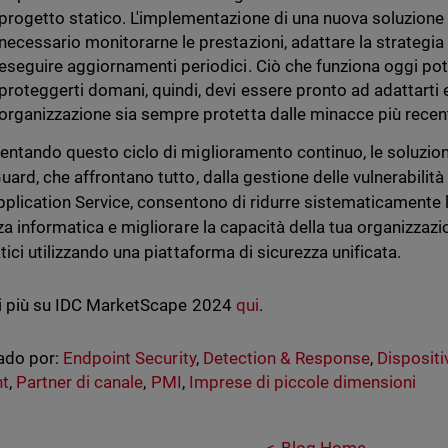
progetto statico. L'implementazione di una nuova soluzione 
necessario monitorarne le prestazioni, adattare la strategi
eseguire aggiornamenti periodici. Ciò che funziona oggi pot
proteggerti domani, quindi, devi essere pronto ad adattarti e
organizzazione sia sempre protetta dalle minacce più recent
ntando questo ciclo di miglioramento continuo, le soluzioni
ard, che affrontano tutto, dalla gestione delle vulnerabilità
pplication Service, consentono di ridurre sistematicamente l'
za informatica e migliorare la capacità della tua organizzazio
tici utilizzando una piattaforma di sicurezza unificata.
i più su IDC MarketScape 2024
qui
.
ado por:
Endpoint Security
,
Detection & Response
,
Dispositi
nt
,
Partner di canale
,
PMI
,
Imprese di piccole dimensioni