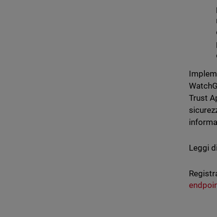
Impleme
WatchGu
Trust A
sicurez
informa
Leggi d
Registr
endpoi