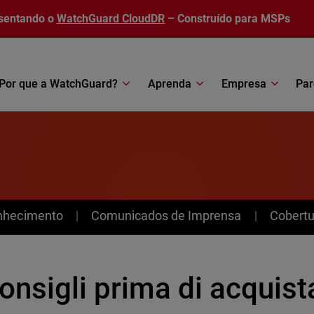
sentando o
WatchGuard CloudDR
– Construído para MSPs
Por que a WatchGuard?
Aprenda
Empresa
Par
nhecimento
Comunicados de Imprensa
Cobertu
onsigli prima di acquist