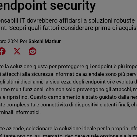
endpoint security
onsabili IT dovrebbero affidarsi a soluzioni robuste 
nt. Scopri quali fattori considerare prima di acquist
bro 2024
Por
Sakshi Mathur
e on LinkedIn
Share on Facebook
Share on X
Share on Reddit
re la soluzione giusta per proteggere gli endpoint è più imp
li attacchi alla sicurezza informatica aziendale sono più perva
li ultimi dieci anni, la sicurezza degli endpoint si è evoluta 
orme multifunzionali che non solo prevengono gli attacchi, 
a e ripristino. Questo cambiamento è stato guidato dalla nec
e complessità e connettività di dispositivi e utenti finali, c
iminali informatici.
te aziende, selezionare la soluzione ideale per la propria inf
ì tante opzioni sul mercato, decidere quale opzione sia la m