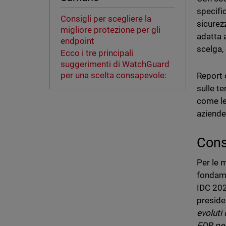
specifi
Consigli per scegliere la
sicurez
migliore protezione per gli
adatta 
endpoint
scelga, 
Ecco i tre principali
suggerimenti di WatchGuard
per una scelta consapevole:
Report
sulle t
come le
aziende
Consi
Per le 
fondame
IDC 202
preside
evoluti
EDR per