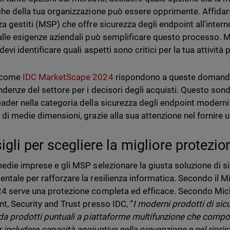
che della tua organizzazione può essere opprimente. Affidarsi 
za gestiti (MSP) che offre sicurezza degli endpoint all'intern
alle esigenze aziendali può semplificare questo processo. 
devi identificare quali aspetti sono critici per la tua attività
 come
IDC MarketScape 2024
rispondono a queste domande
endenze del settore per i decisori degli acquisti. Questo s
ader nella categoria della sicurezza degli endpoint moderni 
 di medie dimensioni, grazie alla sua attenzione nel fornire
gli per scegliere la migliore protezio
medie imprese e gli MSP selezionare la giusta soluzione di si
ntale per rafforzare la resilienza informatica. Secondo il 
4 serve una protezione completa ed efficace. Secondo Mich
nt, Security and Trust presso IDC, “
I moderni prodotti di sic
 da prodotti puntuali a piattaforme multifunzione che compo
 includere capacità aggiuntive nella prevenzione e nel ripris