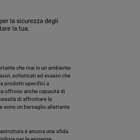
per la sicurezza degli
are la tua.
ortante che mai in un ambiente
sivi, sofisticati ed evasivi che
da prodotti specifici a
ma offrono anche capacità di
essità di affrontare la
he sono un bersaglio allettante
rastruttura è ancora una sfida.
igliore per le esigenze