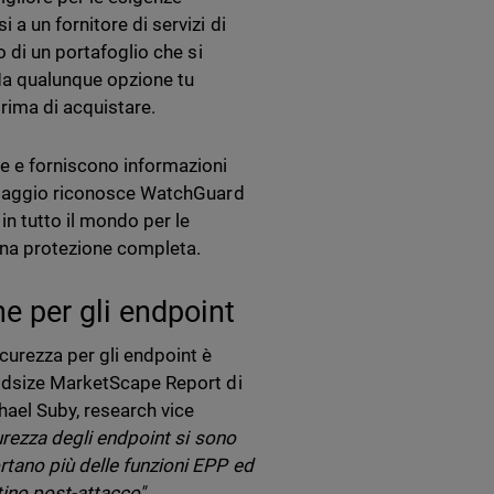
a un fornitore di servizi di
o di un portafoglio che si
Ma qualunque opzione tu
 prima di acquistare.
 e forniscono informazioni
ondaggio riconosce WatchGuard
in tutto il mondo per le
 una protezione completa.
ne per gli endpoint
curezza per gli endpoint è
Midsize MarketScape Report di
ael Suby, research vice
urezza degli endpoint si sono
rtano più delle funzioni EPP ed
tino post-attacco".