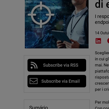
di 
I resp
endpoi
14 Outu
Shar
Sceglie
in cui g
mai. Neg
Subscribe via RSS
piattaf
rispost
Subscribe via Email
crescent
per i cr
Per mol
Sumário
Con cos