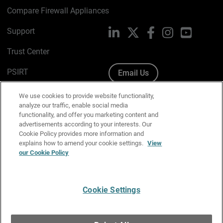
Compare Firewall Appliances
Support
LinkedIn
X
Facebook
Instagram
YouTube
Trust Center
PSIRT
Email Us
Cookie Policy
We use cookies to provide website functionality,
analyze our traffic, enable social media
Privacy Policy
functionality, and offer you marketing content and
advertisements according to your interests. Our
Media & Brand Kit
Cookie Policy provides more information and
explains how to amend your cookie settings.
View
Manage Email Preferences
our Cookie Policy
Cookie Settings
English
Copyright © 1996-2026 WatchGuard Technologies, Inc. All