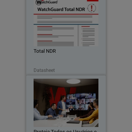
Total NDR
Detecção de ameaças estendida,
correção automatizada
Total NDR
Download Now
Datasheet
Proteja Todos os Usuários e
Thumbnail
Todas as Redes com Firebox e
FireCloud
Body
Com o Firebox e o FireCloud, a
WatchGuard elimina a complexidade e
fecha lacunas à medida que as redes se
estendem para ambientes híbridos e em
nuvem
Proteja Todos os Usuários e