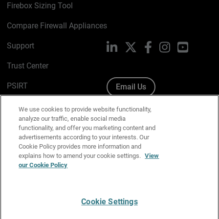
Firebox Sizing Tool
Compare Firewall Appliances
Support
LinkedIn
X
Facebook
Instagram
YouTube
Trust Center
PSIRT
Email Us
Cookie Policy
We use cookies to provide website functionality,
analyze our traffic, enable social media
Privacy Policy
functionality, and offer you marketing content and
advertisements according to your interests. Our
Media & Brand Kit
Cookie Policy provides more information and
explains how to amend your cookie settings.
View
our Cookie Policy
Manage Email Preferences
Cookie Settings
English