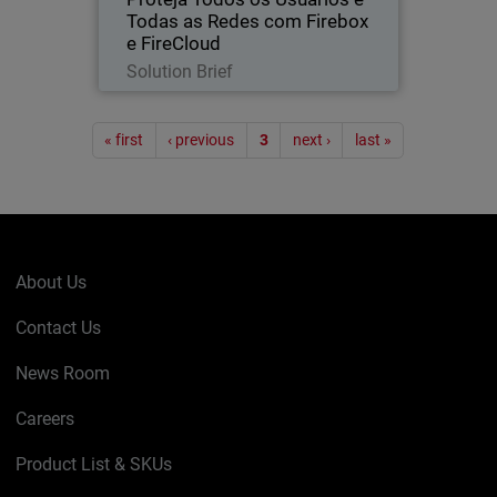
Todas as Redes com Firebox
e FireCloud
Read Now
Solution Brief
Pagination
« first
‹ previous
3
next ›
last »
About Us
Contact Us
News Room
Careers
Product List & SKUs