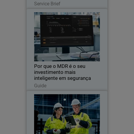
Service Brief
Por que o MDR é o seu
Thumbnail
investimento mais inteligente
em segurança
Body
O MDR oferece segurança 24 horas por
dia, 7 dias por semana, detendo
ameaças para que você não precise
fazer isso.
Por que o MDR é o seu
investimento mais
inteligente em segurança
Read Now
Guide
Proteção do trabalhador
Thumbnail
remoto: o manual da segurança
cibernética industrial
Body
A indústria e a construção são alvos
importantes para os hackers.
Simplifique a sua segurança e proteja