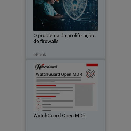
Body
NDR com inteligência artificial para lidar
com a proliferação de firewalls:
recupere a visibilidade, detecte
ameaças criptografadas e automatize
o controle.
O problema da proliferação
de firewalls
Read Now
eBook
WatchGuard Open MDR
Thumbnail
Body
Detecção e resposta a ameaças 24
horas por dia, 7 dias por semana para
ferramentas de segurança de nuvem da
WatchGuard e de terceiros, para se
adequar à situação atual dos parceiros.
WatchGuard Open MDR
Read Now