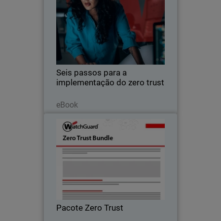
Body
Um guia prático para a verificação
contínua, com uma proteção zero trust
unificada mais fácil de implementar,
gerenciar e escalonar.
Seis passos para a
implementação do zero trust
Read Now
eBook
Pacote Zero Trust
Combine segurança de identidade,
postura dos dispositivos e aplicação de
políticas de acesso para fornecer
proteção contínua e operações
simplificadas.
Pacote Zero Trust