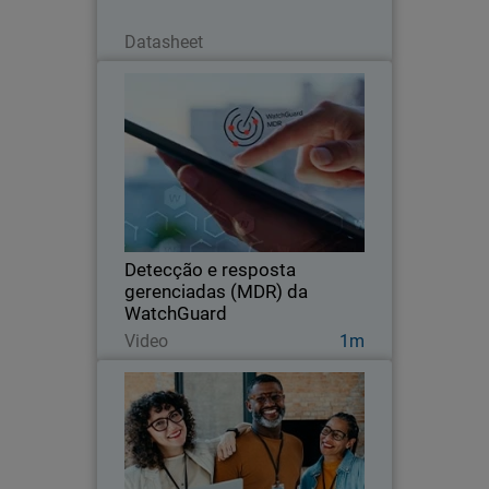
Download Now
Datasheet
Detecção e resposta
gerenciadas (MDR) da
WatchGuard
Veja como o MDR da WatchGuard
oferece uma proteção contínua para
qualquer empresa. Segurança que
nunca dorme.
Detecção e resposta
gerenciadas (MDR) da
WatchGuard
Watch Now
Video
1m
Guia do comprador de MDR
Thumbnail
Body
Saiba o que procurar na Detecção e
Resposta Gerenciadas. Compare