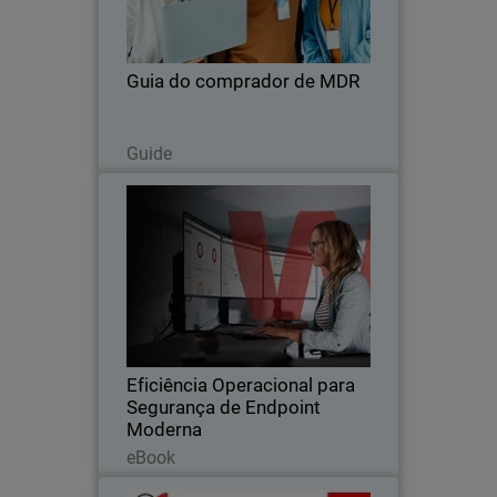
fornecedores, velocidade, cobertura e
resultados para escolher um MDR que
realmente proteja a sua empresa.
Guia do comprador de MDR
Read Now
Guide
Eficiência Operacional para
Thumbnail
Segurança de Endpoint Moderna
Body
Aprenda como a Eficiência Operacional
transforma alertas em incidentes claros
e acionáveis.
Eficiência Operacional para
Segurança de Endpoint
Moderna
Read Now
eBook