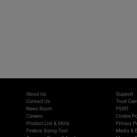
About Us
Support
Contact Us
Trust Cen
News Room
PSIRT
Careers
Cookie Po
Product List & SKUs
Privacy P
Firebox Sizing Tool
Media & B