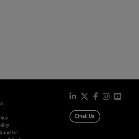
LinkedIn
X
Facebook
Instagram
YouTub
ter
Email Us
licy
olicy
rand Kit