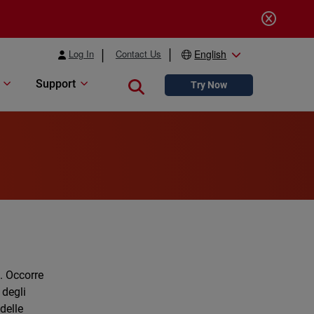
Log In
Contact Us
English
Support
Close search
Try Now
. Occorre
 degli
delle