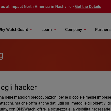
 us at Impact North America in Nashville -
Get the Details
hy WatchGuard
Learn
Company
Partners
g
degli hacker
na delle maggiori preoccupazioni per le piccole e medie imprese
acchi, ma che offra anche dati utili sui metodi e gli obiettivi di
rity, con DNSWatch, offre la sicurezza e la visibilità necessarie 