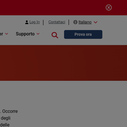
Log In
Contattaci
Italiano
er
Supporto
Close search
Prova ora
. Occorre
 degli
delle