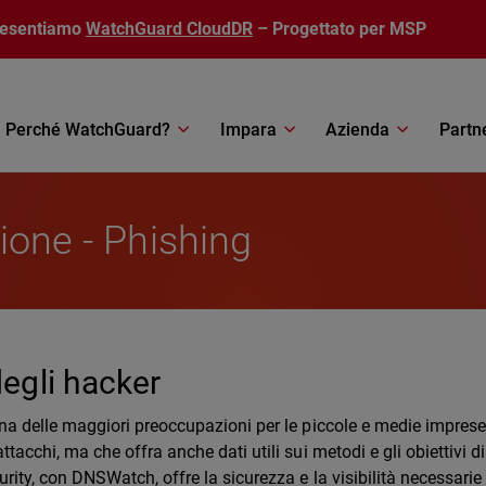
resentiamo
WatchGuard CloudDR
– Progettato per MSP
Perché WatchGuard?
Impara
Azienda
Partn
ione - Phishing
degli hacker
na delle maggiori preoccupazioni per le piccole e medie imprese
acchi, ma che offra anche dati utili sui metodi e gli obiettivi di
rity, con DNSWatch, offre la sicurezza e la visibilità necessarie 