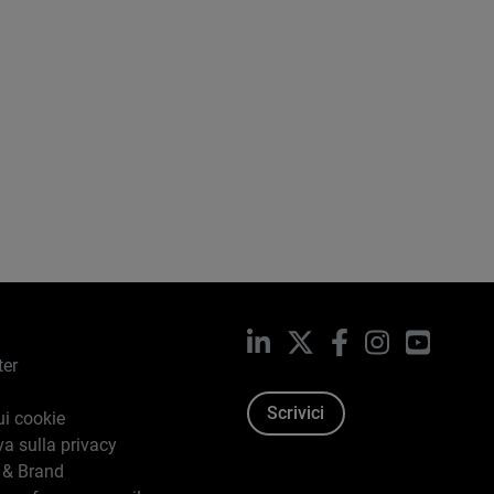
LinkedIn
X
Facebook
Instagram
YouTub
ter
Scrivici
ui cookie
va sulla privacy
 & Brand