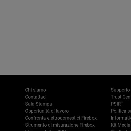
Chi siamo
Supporto
Contattaci
Trust Cen
Sala Stampa
PSIRT
Opportunità di lavoro
Politica s
Confronta elettrodomestici Firebox
Informati
Strumento di misurazione Firebox
Kit Media