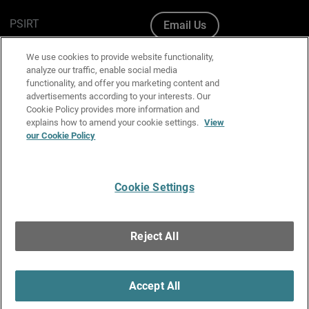
PSIRT
Email Us
Cookie Policy
We use cookies to provide website functionality,
analyze our traffic, enable social media
Privacy Policy
functionality, and offer you marketing content and
advertisements according to your interests. Our
Media & Brand Kit
Cookie Policy provides more information and
explains how to amend your cookie settings.
View
Manage Email Preferences
our Cookie Policy
Cookie Settings
English
Copyright © 1996-2026 WatchGuard Technologies, Inc. All
Reject All
Rights Reserved.
Terms of Use
|
California Collection Notice
|
Do Not Sell or Share My
Personal Information
Accept All