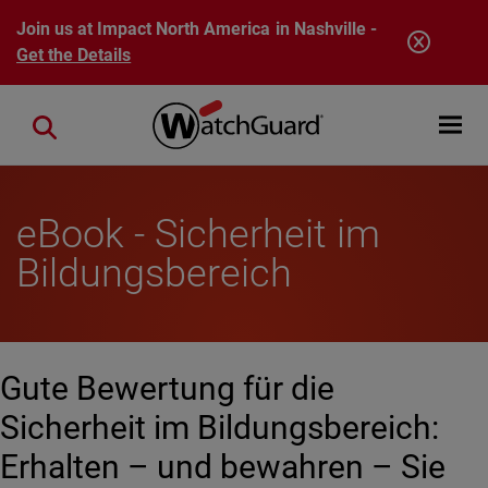
Skip to main content
Join us at Impact North America in Nashville -
Get the Details
Open mobi
Close search
eBook - Sicherheit im
Bildungsbereich
Gute Bewertung für die
Sicherheit im Bildungsbereich:
Erhalten – und bewahren – Sie