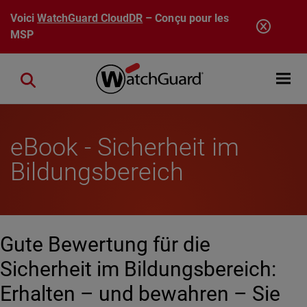
Aller au contenu principal
Voici
WatchGuard CloudDR
– Conçu pour les
MSP
Open mobi
Close search
eBook - Sicherheit im
Bildungsbereich
Gute Bewertung für die
Sicherheit im Bildungsbereich:
Erhalten – und bewahren – Sie