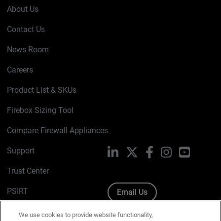
About Us
Contact Us
News Room
Careers
Product List & SKUs
Firebox Sizing Tool
Compare Firewall Appliances
Support
LinkedIn
X
Facebook
Instagram
YouTube
Trust Center
PSIRT
Email Us
Cookie Policy
We use cookies to provide website functionality,