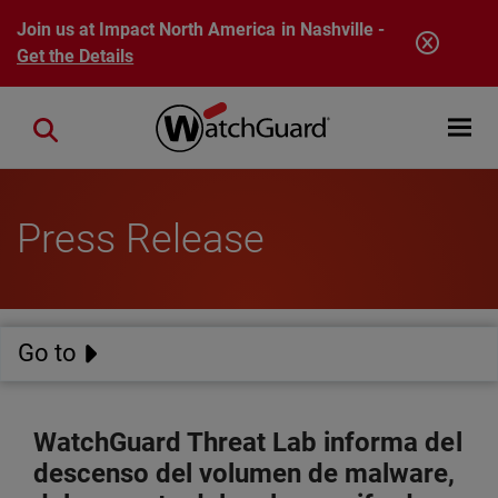
Skip to main content
Join us at Impact North America in Nashville -
Get the Details
Open mobi
Close search
Press Release
Go to
WatchGuard Threat Lab informa del
descenso del volumen de malware,