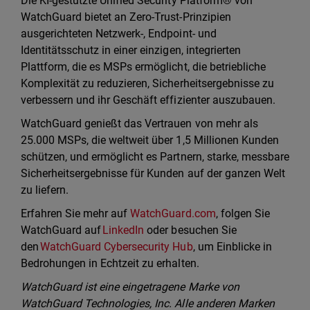
Die KI-gestützte Unified Security Platform® von
WatchGuard bietet an Zero-Trust-Prinzipien
ausgerichteten Netzwerk-, Endpoint- und
Identitätsschutz in einer einzigen, integrierten
Plattform, die es MSPs ermöglicht, die betriebliche
Komplexität zu reduzieren, Sicherheitsergebnisse zu
verbessern und ihr Geschäft effizienter auszubauen.
WatchGuard genießt das Vertrauen von mehr als
25.000 MSPs, die weltweit über 1,5 Millionen Kunden
schützen, und ermöglicht es Partnern, starke, messbare
Sicherheitsergebnisse für Kunden auf der ganzen Welt
zu liefern.
Erfahren Sie mehr auf
WatchGuard.com
, folgen Sie
WatchGuard auf
LinkedIn
oder besuchen Sie
den
WatchGuard Cybersecurity Hub
, um Einblicke in
Bedrohungen in Echtzeit zu erhalten.
WatchGuard ist eine eingetragene Marke von
WatchGuard Technologies, Inc. Alle anderen Marken