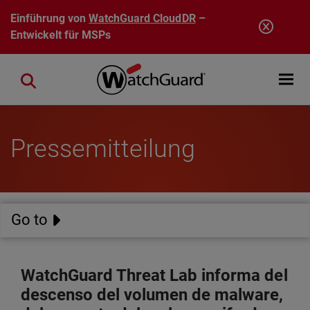
Direkt zum Inhalt
Einführung von
WatchGuard CloudDR
–
Entwickelt für MSPs
Open mobi
Close search
Pressemitteilung
Go to
WatchGuard Threat Lab informa del
descenso del volumen de malware,