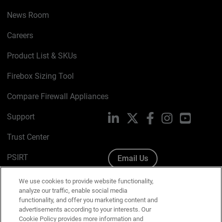
News Room
Careers
Product List & SKUs
Firebox Sizing Tool
Compare Firewall Appliances
Support
LinkedIn
X
Facebook
Instagram
YouTube
Trust Center
PSIRT
Email Us
Cookie Policy
We use cookies to provide website functionality,
analyze our traffic, enable social media
Privacy Policy
functionality, and offer you marketing content and
advertisements according to your interests. Our
Media & Brand Kit
Cookie Policy provides more information and