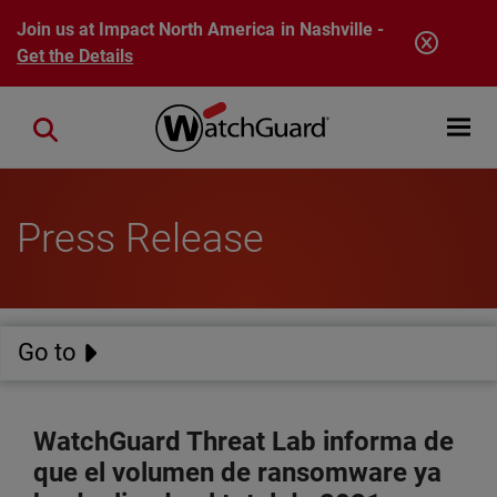
Skip to main content
Join us at Impact North America in Nashville -
Get the Details
Open mobi
Close search
Press Release
Go to
WatchGuard Threat Lab informa de
que el volumen de ransomware ya