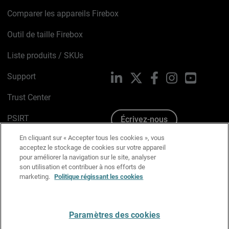
Comparer les appareils Firebox
Outil de taille Firebox
Liste produits / SKUs
Support
LinkedIn
X
Facebook
Instagram
YouTube
Trust Center
PSIRT
Écrivez-nous
En cliquant sur « Accepter tous les cookies », vous
Avis sur les cookies
acceptez le stockage de cookies sur votre appareil
pour améliorer la navigation sur le site, analyser
Politique de confidentialité
son utilisation et contribuer à nos efforts de
marketing.
Politique régissant les cookies
Charte Graphique
Préférences email
Paramètres des cookies