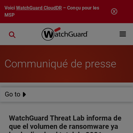
Aller au contenu principal
Voici
WatchGuard CloudDR
– Conçu pour les
MSP
Open mobi
Close search
Communiqué de presse
Go to
WatchGuard Threat Lab informa de
que el volumen de ransomware ya