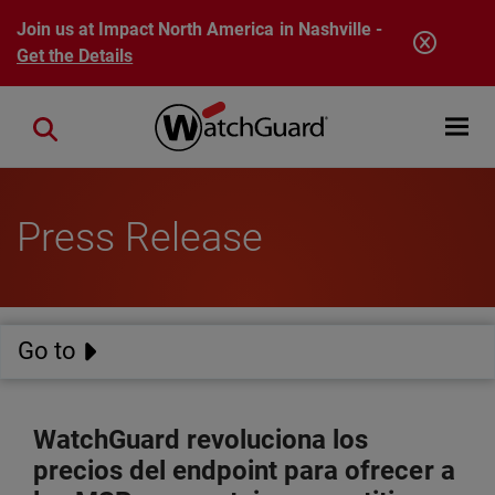
Skip to main content
Join us at Impact North America in Nashville -
Get the Details
Open mobi
Close search
Press Release
Go to
WatchGuard revoluciona los
precios del endpoint para ofrecer a