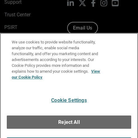
Support
LinkedIn
X
Facebook
Instagram
YouTube
Trust Center
PSIRT
Email Us
Cookie Policy
We use cookies to provide website functionality,
analyze our traffic, enable social media
Privacy Policy
functionality, and offer you marketing content and
advertisements according to your interests. Our
Media & Brand Kit
Cookie Policy provides more information and
explains how to amend your cookie settings.
View
our Cookie Policy
Manage Email Preferences
Cookie Settings
English
Copyright © 1996-2026 WatchGuard Technologies, Inc. All
Reject All
Rights Reserved.
Terms of Use
|
California Collection Notice
|
Do Not Sell or Share My