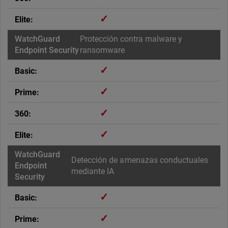
✓
Protección contra malware y
ransomware
✓
✓
✓
✓
Detección de amenazas conductuales
mediante IA
✓
✓