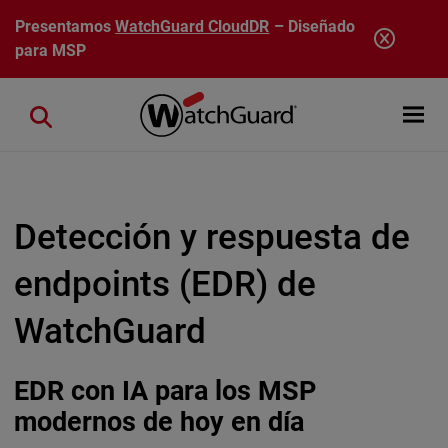
Pasar al contenido principal
Presentamos
WatchGuard CloudDR
– Diseñado
para MSP
Open mobi
Close search
Detección y respuesta de
endpoints (EDR) de
WatchGuard
EDR con IA para los MSP
modernos de hoy en día