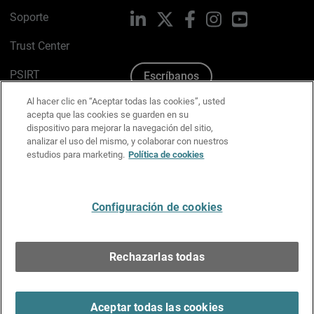
Soporte
LinkedIn
X
Facebook
Instagram
YouTube
Trust Center
PSIRT
Escríbanos
Al hacer clic en “Aceptar todas las cookies”, usted
Política de cookies
acepta que las cookies se guarden en su
dispositivo para mejorar la navegación del sitio,
Política de privacidad
analizar el uso del mismo, y colaborar con nuestros
estudios para marketing.
Política de cookies
Kit de medios y marca
Preferencias de correo
Configuración de cookies
Español
Rechazarlas todas
Copyright © 1996-2026 WatchGuard Technologies, Inc.
Todos los derechos reservados.
Terms of Use >
Aceptar todas las cookies