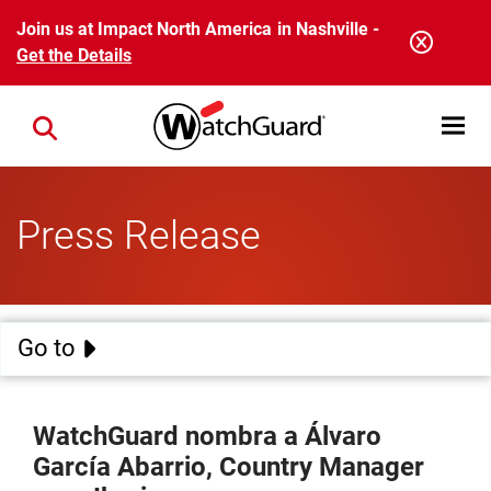
Skip to main content
Join us at Impact North America in Nashville -
Get the Details
Open mobi
Close search
Press Release
Go to
WatchGuard nombra a Álvaro
García Abarrio, Country Manager