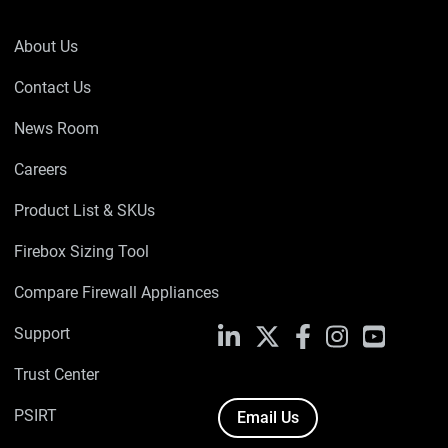
About Us
Contact Us
News Room
Careers
Product List & SKUs
Firebox Sizing Tool
Compare Firewall Appliances
Support
LinkedIn
X
Facebook
Instagram
YouTube
Trust Center
PSIRT
Email Us