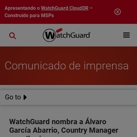
Pular para o conteúdo principal
Apresentando o
WatchGuard CloudDR
–
Construído para MSPs
Open mobi
Close search
Comunicado de imprensa
Go to
WatchGuard nombra a Álvaro
García Abarrio, Country Manager