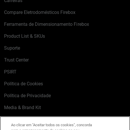
Carreiras
Compare Eletrodomésticos Firebox
Ferramenta de Dimensionamento Firebox
Product List & SKUs
Suporte
Trust Center
PSIRT
Política de Cookies
Política de Privacidade
Media & Brand Kit
Gerenciar preferências de e-mail
Ao clicar em "Aceitar todos os cookies", concorda