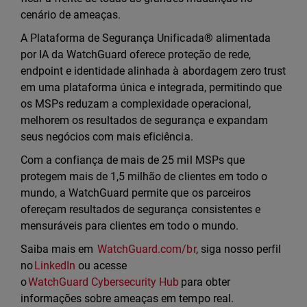
cenário de ameaças.
A Plataforma de Segurança Unificada® alimentada
por IA da WatchGuard oferece proteção de rede,
endpoint e identidade alinhada à abordagem zero trust
em uma plataforma única e integrada, permitindo que
os MSPs reduzam a complexidade operacional,
melhorem os resultados de segurança e expandam
seus negócios com mais eficiência.
Com a confiança de mais de 25 mil MSPs que
protegem mais de 1,5 milhão de clientes em todo o
mundo, a WatchGuard permite que os parceiros
ofereçam resultados de segurança consistentes e
mensuráveis para clientes em todo o mundo.
Saiba mais em
WatchGuard.com/br
, siga nosso perfil
no
LinkedIn
ou acesse
o
WatchGuard Cybersecurity Hub
para obter
informações sobre ameaças em tempo real.