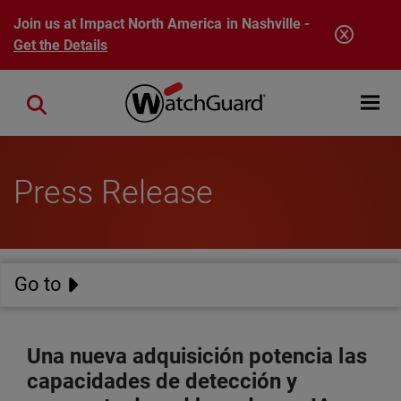
Skip to main content
Join us at Impact North America in Nashville -
Get the Details
Open mobi
Close search
Press Release
Go to
Una nueva adquisición potencia las
capacidades de detección y