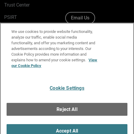
Trust Center
PSIRT
Email Us
Cookie Policy
We use cookies to provide website functionality,
analyze our traffic, enable social media
Privacy Policy
functionality, and offer you marketing content and
advertisements according to your interests. Our
Media & Brand Kit
Cookie Policy provides more information and
explains how to amend your cookie settings.
View
our Cookie Policy
Manage Email Preferences
Cookie Settings
English
Copyright © 1996-2026 WatchGuard Technologies, Inc. All
Reject All
Rights Reserved.
Terms of Use
|
California Collection Notice
|
Do Not Sell or Share My
Personal Information
Accept All