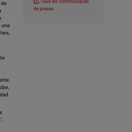
Tous les communiqués
 de
de presse
a
e
e una
ches,
 de
ente.
ube,
edad
es
",