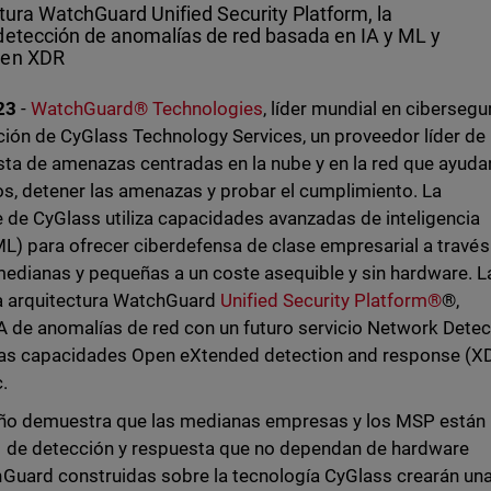
tura WatchGuard Unified Security Platform, la
detección de anomalías de red basada en IA y ML y
pen XDR
023
-
WatchGuard® Technologies
, líder mundial en cibersegu
ición de CyGlass Technology Services, un proveedor líder de
sta de amenazas centradas en la nube y en la red que ayuda
gos, detener las amenazas y probar el cumplimiento. La
 de CyGlass utiliza capacidades avanzadas de inteligencia
 (ML) para ofrecer ciberdefensa de clase empresarial a través
medianas y pequeñas a un coste asequible y sin hardware. L
la arquitectura WatchGuard
Unified Security Platform®
®,
A de anomalías de red con un futuro servicio Network Detec
 las capacidades Open eXtended detection and response (X
.
o año demuestra que las medianas empresas y los MSP están
 de detección y respuesta que no dependan de hardware
Guard construidas sobre la tecnología CyGlass crearán un