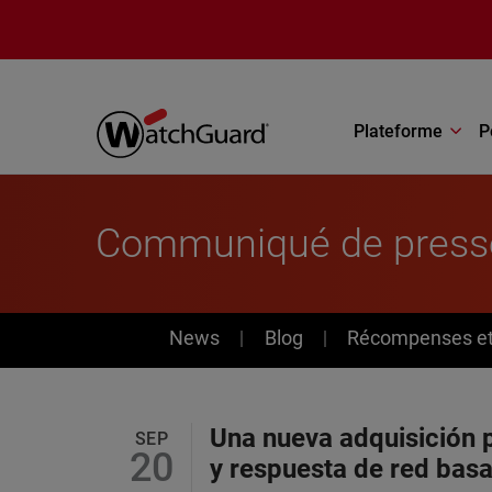
Aller au contenu principal
Plateforme
P
Communiqué de press
News
News
Blog
Récompenses et 
Una nueva adquisición 
SEP
20
y respuesta de red bas