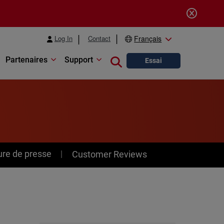
Log In
Contact
Français
Partenaires
Support
Close search
Essai
ure de presse
Customer Reviews