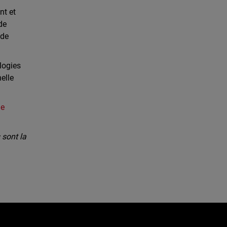
nt et
de
 de
logies
elle
de
sont la