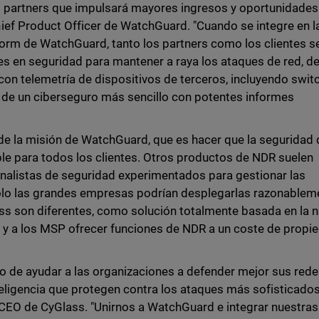
s partners que impulsará mayores ingresos y oportunidades
ief Product Officer de WatchGuard. "Cuando se integre en l
tform de WatchGuard, tanto los partners como los clientes s
es en seguridad para mantener a raya los ataques de red, d
on telemetría de dispositivos de terceros, incluyendo swit
 de un ciberseguro más sencillo con potentes informes
e de la misión de WatchGuard, que es hacer que la seguridad
le para todos los clientes. Otros productos de NDR suelen
nalistas de seguridad experimentados para gestionar las
sólo las grandes empresas podrían desplegarlas razonablem
ss son diferentes, como solución totalmente basada en la n
y a los MSP ofrecer funciones de NDR a un coste de propi
o de ayudar a las organizaciones a defender mejor sus red
teligencia que protegen contra los ataques más sofisticados
CEO de CyGlass. "Unirnos a WatchGuard e integrar nuestras