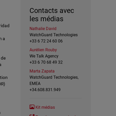
Contacts avec
les médias
ridad
Nathalie David
WatchGuard Technologies
n a
+33 6 72 24 60 06
Aurélien Rouby
We Talk Agency
 de
+33 6 70 68 49 32
a
Marta Zapata
tion
WatchGuard Technologies,
EMEA
DR)
+34.608.831.949
Kit médias
a