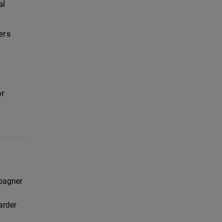
al
ers
or
mpagner
arder