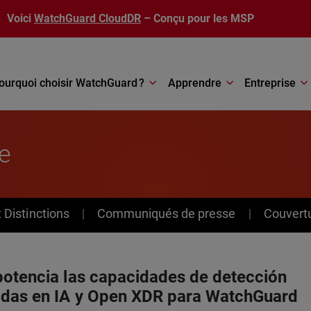
Voici
WatchGuard CloudDR
– Conçu pour les MSP
ourquoi choisir WatchGuard ?
Apprendre
Entreprise
e
Distinctions
Communiqués de presse
Couvert
potencia las capacidades de detección
adas en IA y Open XDR para WatchGuard