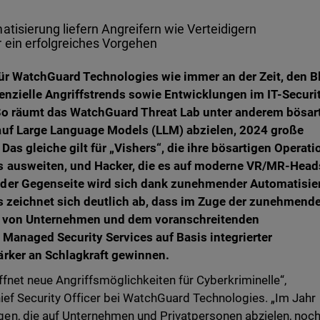
atisierung liefern Angreifern wie Verteidigern
 ein erfolgreiches Vorgehen
für WatchGuard Technologies wie immer an der Zeit, den B
tenzielle Angriffstrends sowie Entwicklungen im IT-Securi
So räumt das WatchGuard Threat Lab unter anderem bösar
auf Large Language Models (LLM) abzielen, 2024 große
as gleiche gilt für „Vishers“, die ihre bösartigen Operat
s ausweiten, und Hacker, die es auf moderne VR/MR-Head
 der Gegenseite wird sich dank zunehmender Automatisie
Es zeichnet sich deutlich ab, dass im Zuge der zunehmend
g von Unternehmen und dem voranschreitenden
Managed Security Services auf Basis integrierter
ärker an Schlagkraft gewinnen.
fnet neue Angriffsmöglichkeiten für Cyberkriminelle“,
hief Security Officer bei WatchGuard Technologies. „Im Jahr
n, die auf Unternehmen und Privatpersonen abzielen, noc