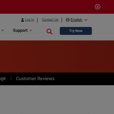
Log In
Contact Us
English
Support
Close search
Try Now
age
Customer Reviews