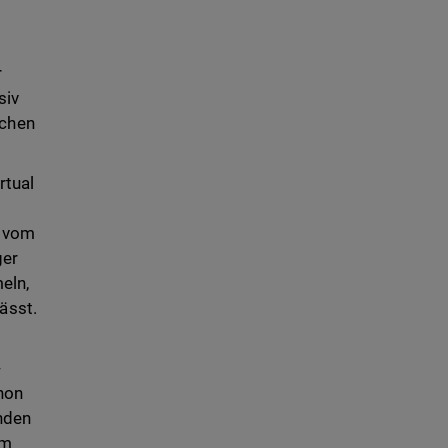
r
siv
ichen
rtual
n vom
ger
eln,
ässt.
-
chon
inden
em