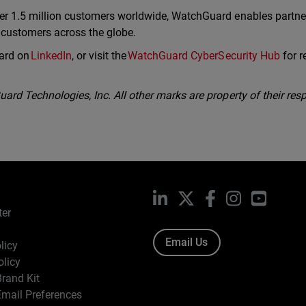
er 1.5 million customers worldwide, WatchGuard enables partne
r customers across the globe.
ard on
LinkedIn
, or visit the
WatchGuard CyberSecurity Hub
for r
rd Technologies, Inc. All other marks are property of their resp
LinkedIn
X
Facebook
Instagram
YouTub
ter
Email Us
licy
olicy
rand Kit
mail Preferences