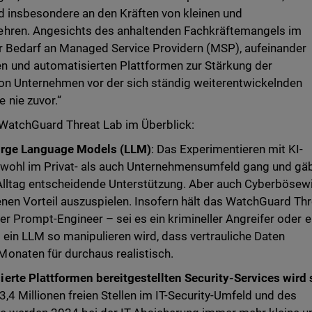
d insbesondere an den Kräften von kleinen und
ehren. Angesichts des anhaltenden Fachkräftemangels im
er Bedarf an Managed Service Providern (MSP), aufeinander
 und automatisierten Plattformen zur Stärkung der
on Unternehmen vor der sich ständig weiterentwickelnden
 nie zuvor.“
WatchGuard Threat Lab im Überblick:
Large Language Models (LLM)
: Das Experimentieren mit KI-
wohl im Privat- als auch Unternehmensumfeld gang und gä
 Alltag entscheidende Unterstützung. Aber auch Cyberbösew
nen Vorteil auszuspielen. Insofern hält das WatchGuard Th
rer Prompt-Engineer – sei es ein krimineller Angreifer oder e
ein LLM so manipulieren wird, dass vertrauliche Daten
onaten für durchaus realistisch.
erte Plattformen bereitgestellten Security-Services wird 
,4 Millionen freien Stellen im IT-Security-Umfeld und des