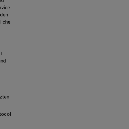
nd
rvice
 den
liche
rt
und
e
r
tzten
tocol