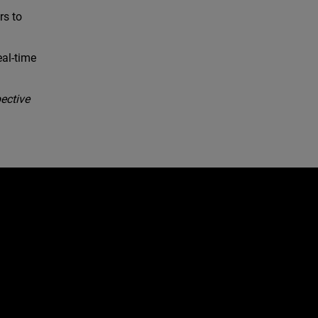
rs to
eal-time
ective
e