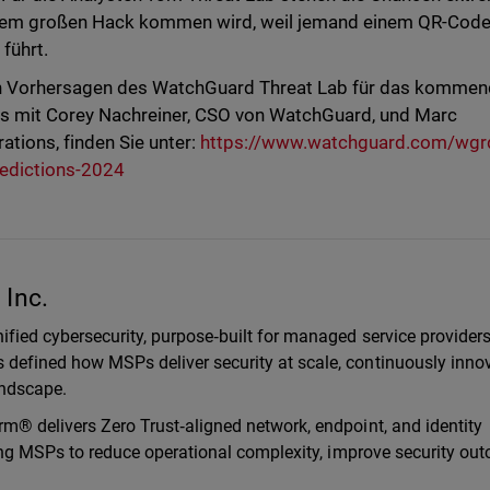
inem großen Hack kommen wird, weil jemand einem QR-Cod
 führt.
den Vorhersagen des WatchGuard Threat Lab für das komme
os mit Corey Nachreiner, CSO von WatchGuard, und Marc
rations, finden Sie unter:
https://www.watchguard.com/wgr
redictions-2024
Inc.
ified cybersecurity, purpose‑built for managed service provider
defined how MSPs deliver security at scale, continuously inno
landscape.
m® delivers Zero Trust‑aligned network, endpoint, and identity
ling MSPs to reduce operational complexity, improve security ou