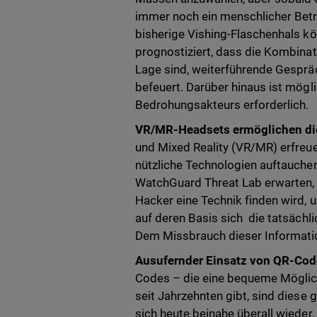
immer noch ein menschlicher Betrüg
bisherige Vishing-Flaschenhals 
prognostiziert, dass die Kombina
Lage sind, weiterführende Gesprä
befeuert. Darüber hinaus ist mögl
Bedrohungsakteurs erforderlich.
VR/MR-Headsets ermöglichen di
und Mixed Reality (VR/MR) erfreu
nützliche Technologien auftauchen
WatchGuard Threat Lab erwarten, 
Hacker eine Technik finden wird
auf deren Basis sich die tatsächl
Dem Missbrauch dieser Informatio
Ausufernder Einsatz von QR-Code
Codes – die eine bequeme Möglichk
seit Jahrzehnten gibt, sind dies
sich heute beinahe überall wieder