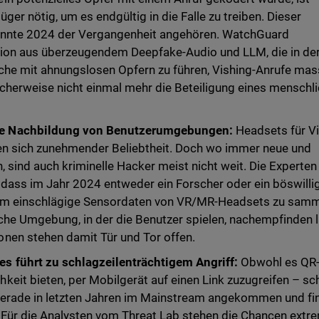
er nötig, um es endgültig in die Falle zu treiben. Dieser
könnte 2024 der Vergangenheit angehören. WatchGuard
tion aus überzeugendem Deepfake-Audio und LLM, die in de
che mit ahnungslosen Opfern zu führen, Vishing-Anrufe mas
icherweise nicht einmal mehr die Beteiligung eines menschl
e Nachbildung von Benutzerumgebungen:
Headsets für Vi
en sich zunehmender Beliebtheit. Doch wo immer neue und
, sind auch kriminelle Hacker meist nicht weit. Die Experte
dass im Jahr 2024 entweder ein Forscher oder ein böswilli
, um einschlägige Sensordaten von VR/MR-Headsets zu samm
iche Umgebung, in der die Benutzer spielen, nachempfinden l
nen stehen damit Tür und Tor offen.
s führt zu schlagzeilenträchtigem Angriff:
Obwohl es QR
eit bieten, per Mobilgerät auf einen Link zuzugreifen – s
e gerade in letzten Jahren im Mainstream angekommen und f
. Für die Analysten vom Threat Lab stehen die Chancen extr