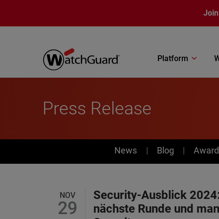
Skip to main content
Join
Platform
W
Press Release
News
News
Blog
Award
Security-Ausblick 2024:
NOV
29
nächste Runde und man