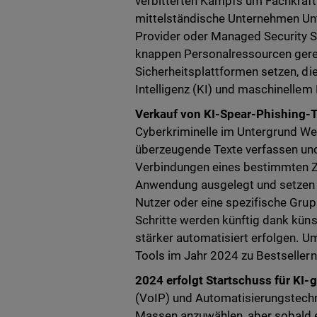
verbitterten Kampfs um Fachkräft
mittelständische Unternehmen Unt
Provider oder Managed Security S
knappen Personalressourcen gerec
Sicherheitsplattformen setzen, di
Intelligenz (KI) und maschinellem
Verkauf von KI-Spear-Phishing-T
Cyberkriminelle im Untergrund We
überzeugende Texte verfassen und
Verbindungen eines bestimmten Zi
Anwendung ausgelegt und setzen v
Nutzer oder eine spezifische Grup
Schritte werden künftig dank küns
stärker automatisiert erfolgen. U
Tools im Jahr 2024 zu Bestseller
2024 erfolgt Startschuss für KI-
(VoIP) und Automatisierungstech
Massen anzuwählen, aber sobald ei