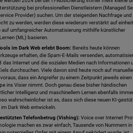
e werden 2024 bei der IT-Absicherung immer mehr kleine u
erstützung bei professionellen Dienstleistern (Managed Se
ervice Provider) suchen. Um der steigenden Nachfrage und
ht zu werden, werden diese wiederum verstärkt auf einheit
e auf umfangreicher Automatisierung mithilfe künstlicher
 Lernen (ML) basieren.
ools im Dark Web erlebt Boom:
Bereits heute können
rkzeuge erhalten, die Spam-E-Mails versenden, automatisie
 das Internet und die sozialen Medien nach Informationen 
els durchsuchen. Viele davon sind heute noch auf manuell
oraus, dass ein Angreifer zu einem Zeitpunkt jeweils einen
pe ins Visier nimmt. Doch genau diese bisher händischen
tlicher Intelligenz und maschinellem Lernen ebenfalls imme
mso wahrscheinlicher ist es, dass sich diese neuen KI-gestü
n im Dark Web entwickeln.
gestützten Telefonbetrug (Vishing):
Voice over Internet Pro
nologie machen es zwar einfach, Tausende von Nummern in
n potenzielles Opfer mit einem Anruf geködert wurde, ist