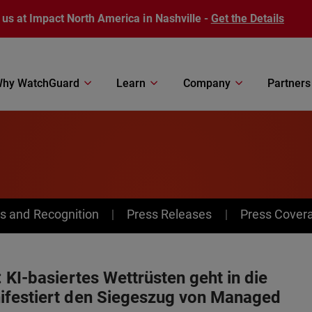
 us at Impact North America in Nashville -
Get the Details
hy WatchGuard
Learn
Company
Partners
s and Recognition
Press Releases
Press Cover
 KI-basiertes Wettrüsten geht in die
ifestiert den Siegeszug von Managed