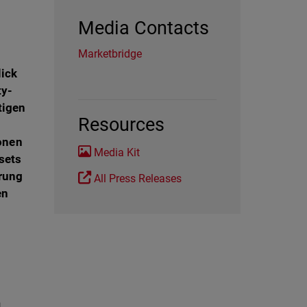
Media Contacts
Marketbridge
lick
ty-
tigen
Resources
ionen
Media Kit
sets
rung
All Press Releases
en
h