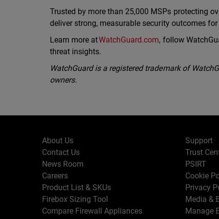
Trusted by more than 25,000 MSPs protecting ov
deliver strong, measurable security outcomes fo
Learn more at
WatchGuard.com
, follow WatchGu
threat insights.
WatchGuard is a registered trademark of WatchGua
owners.
About Us
Support
Contact Us
Trust Cen
News Room
PSIRT
Careers
Cookie Po
Product List & SKUs
Privacy P
Firebox Sizing Tool
Media & B
Compare Firewall Appliances
Manage E