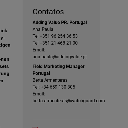
Contatos
Adding Value PR. Portugal
Ana Paula
lick
Tel +351 96 254 36 53
ty-
Tel +351 21 468 21 00
tigen
Email:
ana.paula@addingvalue.pt
ionen
sets
Field Marketing Manager
rung
Portugal
Berta Armenteras
en
Tel: +34 659 130 305
Email:
berta.armenteras@watchguard.com
h