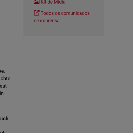
Kit de Mídia
Todos os comunicados
de imprensa
be,
ichte
reat
in
sich