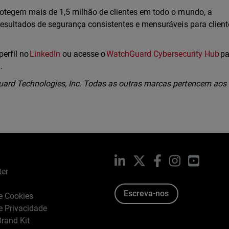
otegem mais de 1,5 milhão de clientes em todo o mundo, a
esultados de segurança consistentes e mensuráveis para clien
perfil no
LinkedIn
ou acesse o
WatchGuard Cybersecurity Hub
pa
l.
rd Technologies, Inc. Todas as outras marcas pertencem aos
LinkedIn
X
Facebook
Instagram
YouTub
ter
Escreva-nos
de Cookies
de Privacidade
rand Kit