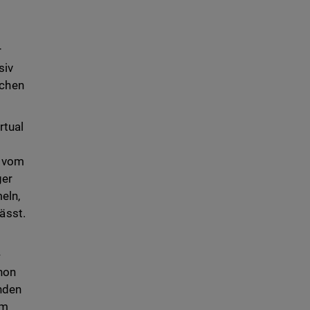
r
siv
ichen
rtual
n vom
ger
eln,
ässt.
-
chon
inden
em