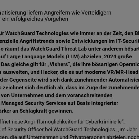
atisierung liefern Angreifern wie Verteidigern
 ein erfolgreiches Vorgehen
für WatchGuard Technologies wie immer an der Zeit, den B
tenzielle Angriffstrends sowie Entwicklungen im IT-Securi
So räumt das WatchGuard Threat Lab unter anderem bösar
auf Large Language Models (LLM) abzielen, 2024 große
as gleiche gilt für „Vishers“, die ihre bösartigen Operat
s ausweiten, und Hacker, die es auf moderne VR/MR-Head
 der Gegenseite wird sich dank zunehmender Automatisie
Es zeichnet sich deutlich ab, dass im Zuge der zunehmend
g von Unternehmen und dem voranschreitenden
Managed Security Services auf Basis integrierter
ärker an Schlagkraft gewinnen.
fnet neue Angriffsmöglichkeiten für Cyberkriminelle“,
hief Security Officer bei WatchGuard Technologies. „Im Jahr
n, die auf Unternehmen und Privatpersonen abzielen, noc