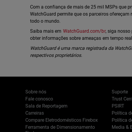
Com a confiança de mais de 25 mil MSPs que pr
WatchGuard permite que os parceiros ofereçam r
todo o mundo.
Saiba mais em
WatchGuard.com/br
, siga nosso 
obter informações sobre ameaças em tempo rea
WatchGuard é uma marca registrada da WatchGua
respectivos proprietários.
Sobre nós
Suporte
Fale conosco
Trust Cen
Sala de Reportagem
PSIRT
Carreiras
Política 
Compare Eletrodomésticos Firebox
Política 
Ferramenta de Dimensionamento
Media & B