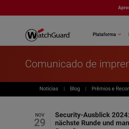
Pular para o conteúdo principal
Apre
Plataforma
Comunicado de impre
News
Noticias
Blog
Prêmios e Reco
Security-Ausblick 2024:
NOV
29
nächste Runde und man