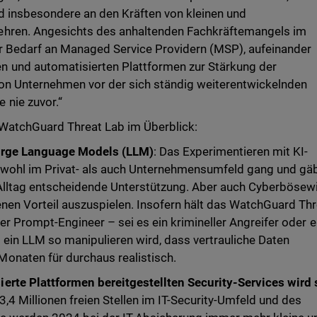
d insbesondere an den Kräften von kleinen und
ehren. Angesichts des anhaltenden Fachkräftemangels im
er Bedarf an Managed Service Providern (MSP), aufeinander
 und automatisierten Plattformen zur Stärkung der
on Unternehmen vor der sich ständig weiterentwickelnden
 nie zuvor.“
WatchGuard Threat Lab im Überblick:
Large Language Models (LLM)
: Das Experimentieren mit KI-
wohl im Privat- als auch Unternehmensumfeld gang und gä
 Alltag entscheidende Unterstützung. Aber auch Cyberbösew
nen Vorteil auszuspielen. Insofern hält das WatchGuard Th
rer Prompt-Engineer – sei es ein krimineller Angreifer oder e
ein LLM so manipulieren wird, dass vertrauliche Daten
onaten für durchaus realistisch.
erte Plattformen bereitgestellten Security-Services wird 
,4 Millionen freien Stellen im IT-Security-Umfeld und des