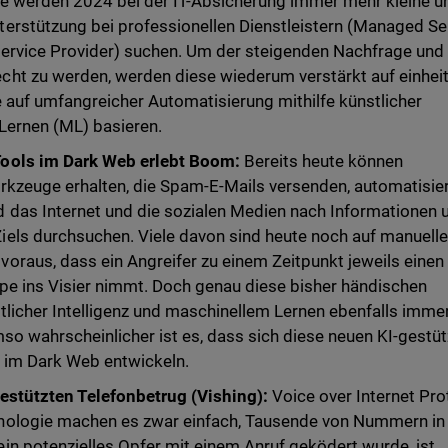
e werden 2024 bei der IT-Absicherung immer mehr kleine u
erstützung bei professionellen Dienstleistern (Managed Se
ervice Provider) suchen. Um der steigenden Nachfrage und
ht zu werden, werden diese wiederum verstärkt auf einheit
e auf umfangreicher Automatisierung mithilfe künstlicher
 Lernen (ML) basieren.
ools im Dark Web erlebt Boom:
Bereits heute können
rkzeuge erhalten, die Spam-E-Mails versenden, automatisie
 das Internet und die sozialen Medien nach Informationen 
els durchsuchen. Viele davon sind heute noch auf manuell
oraus, dass ein Angreifer zu einem Zeitpunkt jeweils einen
pe ins Visier nimmt. Doch genau diese bisher händischen
tlicher Intelligenz und maschinellem Lernen ebenfalls imme
mso wahrscheinlicher ist es, dass sich diese neuen KI-gestü
n im Dark Web entwickeln.
gestützten Telefonbetrug (Vishing):
Voice over Internet Pro
nologie machen es zwar einfach, Tausende von Nummern in
n potenzielles Opfer mit einem Anruf geködert wurde, ist