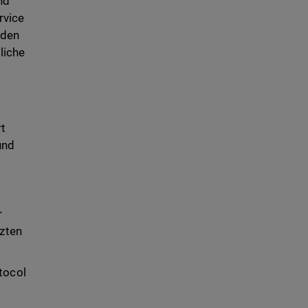
nd
rvice
 den
liche
rt
und
e
r
tzten
tocol