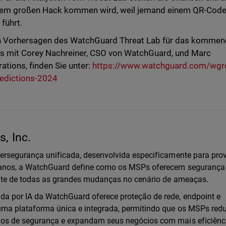
inem großen Hack kommen wird, weil jemand einem QR-Cod
 führt.
den Vorhersagen des WatchGuard Threat Lab für das komme
os mit Corey Nachreiner, CSO von WatchGuard, und Marc
rations, finden Sie unter:
https://www.watchguard.com/wgr
redictions-2024
, Inc.
bersegurança unificada, desenvolvida especificamente para pro
0 anos, a WatchGuard define como os MSPs oferecem seguranç
ente de todas as grandes mudanças no cenário de ameaças.
a por IA da WatchGuard oferece proteção de rede, endpoint e
uma plataforma única e integrada, permitindo que os MSPs re
dos de segurança e expandam seus negócios com mais eficiênc