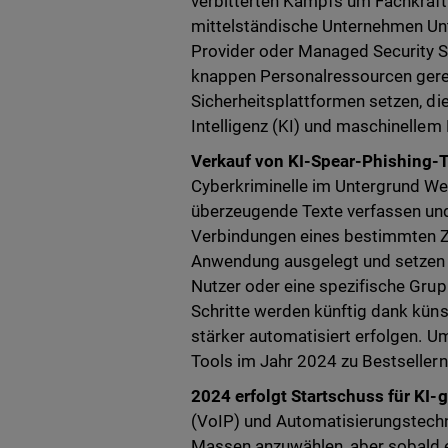
verbitterten Kampfs um Fachkräft
mittelständische Unternehmen Unt
Provider oder Managed Security S
knappen Personalressourcen gerec
Sicherheitsplattformen setzen, di
Intelligenz (KI) und maschinellem
Verkauf von KI-Spear-Phishing-T
Cyberkriminelle im Untergrund We
überzeugende Texte verfassen und
Verbindungen eines bestimmten Zi
Anwendung ausgelegt und setzen v
Nutzer oder eine spezifische Grup
Schritte werden künftig dank küns
stärker automatisiert erfolgen. U
Tools im Jahr 2024 zu Bestseller
2024 erfolgt Startschuss für KI-
(VoIP) und Automatisierungstech
Massen anzuwählen, aber sobald ei