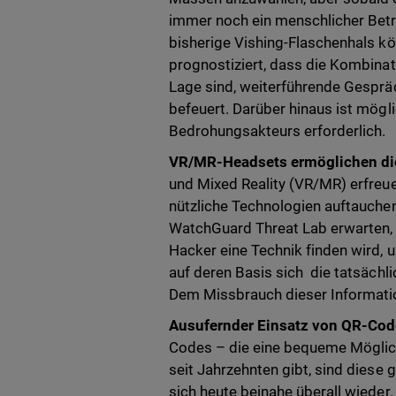
immer noch ein menschlicher Betrüg
bisherige Vishing-Flaschenhals 
prognostiziert, dass die Kombina
Lage sind, weiterführende Gesprä
befeuert. Darüber hinaus ist mögl
Bedrohungsakteurs erforderlich.
VR/MR-Headsets ermöglichen di
und Mixed Reality (VR/MR) erfreu
nützliche Technologien auftauchen
WatchGuard Threat Lab erwarten, 
Hacker eine Technik finden wird
auf deren Basis sich die tatsächl
Dem Missbrauch dieser Informatio
Ausufernder Einsatz von QR-Code
Codes – die eine bequeme Möglichk
seit Jahrzehnten gibt, sind dies
sich heute beinahe überall wieder