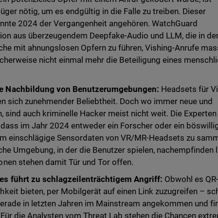
er nötig, um es endgültig in die Falle zu treiben. Dieser
könnte 2024 der Vergangenheit angehören. WatchGuard
tion aus überzeugendem Deepfake-Audio und LLM, die in de
che mit ahnungslosen Opfern zu führen, Vishing-Anrufe mas
icherweise nicht einmal mehr die Beteiligung eines menschl
e Nachbildung von Benutzerumgebungen:
Headsets für Vi
en sich zunehmender Beliebtheit. Doch wo immer neue und
, sind auch kriminelle Hacker meist nicht weit. Die Experte
dass im Jahr 2024 entweder ein Forscher oder ein böswilli
, um einschlägige Sensordaten von VR/MR-Headsets zu samm
iche Umgebung, in der die Benutzer spielen, nachempfinden l
nen stehen damit Tür und Tor offen.
s führt zu schlagzeilenträchtigem Angriff:
Obwohl es QR
eit bieten, per Mobilgerät auf einen Link zuzugreifen – s
e gerade in letzten Jahren im Mainstream angekommen und f
. Für die Analysten vom Threat Lab stehen die Chancen extr