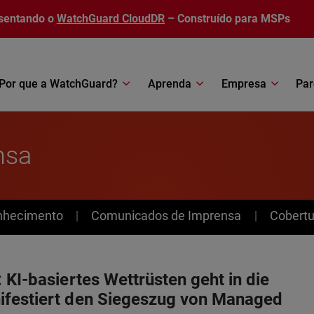
sentando o
WatchGuard CloudDR
– Construído para MSPs
Por que a WatchGuard?
Aprenda
Empresa
Par
nsa
nhecimento
Comunicados de Imprensa
Cobertu
 KI-basiertes Wettrüsten geht in die
ifestiert den Siegeszug von Managed