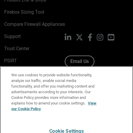
Firebox Sizing Tool
Compare Firewall Appliances
Support
LinkedIn
X
Facebook
Instagram
YouTube
Trust Center
PSIRT
Email Us
Cookie Policy
We use cookies to provide website functionality,
analyze our traffic, enable social media
Privacy Policy
functionality, and offer you marketing content and
advertisements according to your interests. Our
Media & Brand Kit
Cookie Policy provides more information and
explains how to amend your cookie settings.
View
our Cookie Policy
Manage Email Preferences
Cookie Settings