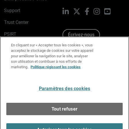
Support
LinkedIn
X
Facebook
Instagram
YouTube
Trust Center
PSIRT
Écrivez-nous
En cliquant sur « Accepter tous les cookies », vous
Avis sur les cookies
acceptez le stockage de cookies sur votre appareil
pour améliorer la navigation sur le site, analyser
Politique de confidentialité
son utilisation et contribuer à nos efforts de
marketing.
Politique régissant les cookies
Charte Graphique
Préférences email
Paramètres des cookies
Français
Tout refuser
Copyright © 1996-2026 WatchGuard Technologies, Inc.
Tous droits réservés.
Terms of Use >