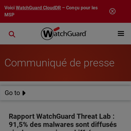
Aller au contenu principal
Voici
WatchGuard CloudDR
– Conçu pour les
MSP
Open mobi
Close search
Communiqué de presse
Go to
Rapport WatchGuard Threat Lab :
91,5% des malwares sont diffusés