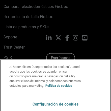
Comparar electrodomésticos Firebox
Herramienta de talla Firebox
Lista de productos y SKUs
Soporte
LinkedIn
X
Facebook
Instagram
YouTube
Trust Center
PSIRT
Escríbanos
Al hacer clic en “Aceptar todas las cookies”, usted
Política de cookies
acepta que las cookies se guarden en su
dispositivo para mejorar la navegación del sitio,
Política de privacidad
analizar el uso del mismo, y colaborar con nuestros
estudios para marketing.
Política de cookies
Kit de medios y marca
Preferencias de correo
Configuración de cookies