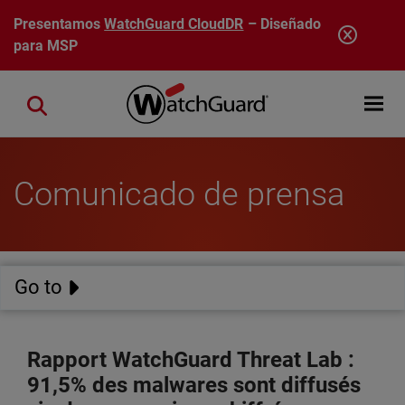
Pasar al contenido principal
Presentamos
WatchGuard CloudDR
– Diseñado
para MSP
Open mobi
Close search
Comunicado de prensa
Go to
Rapport WatchGuard Threat Lab :
91,5% des malwares sont diffusés