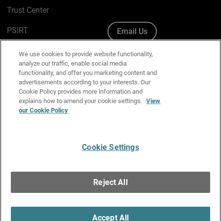
Trust Center
PSIRT
Email Us
Cookie Policy
We use cookies to provide website functionality,
analyze our traffic, enable social media
Privacy Policy
functionality, and offer you marketing content and
advertisements according to your interests. Our
Media & Brand Kit
Cookie Policy provides more information and
explains how to amend your cookie settings.
View
our Cookie Policy
Manage Email Preferences
Cookie Settings
English
Copyright © 1996-2026 WatchGuard Technologies, Inc. All
Reject All
Rights Reserved.
Terms of Use
|
California Collection Notice
|
Do Not Sell or Share My
Personal Information
Accept All