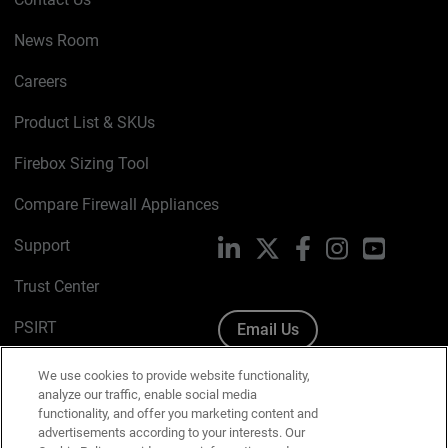
News Room
Careers
Product List & SKUs
Firebox Sizing Tool
Compare Firewall Appliances
Support
LinkedIn
X
Facebook
Instagram
YouTube
Trust Center
PSIRT
Email Us
Cookie Policy
We use cookies to provide website functionality,
analyze our traffic, enable social media
Privacy Policy
functionality, and offer you marketing content and
advertisements according to your interests. Our