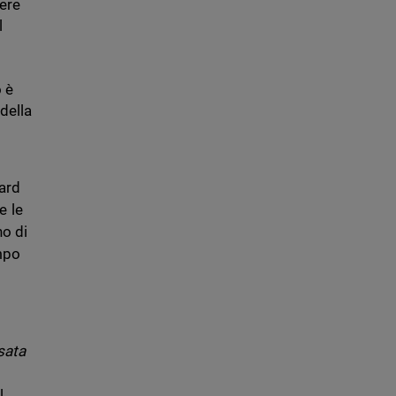
dere
l
o è
 della
uard
e le
no di
empo
sata
l.