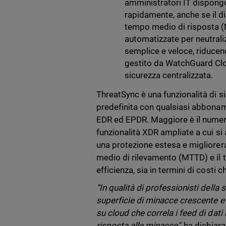
amministratori IT dispongo
rapidamente, anche se il di
tempo medio di risposta (
automatizzate per neutrali
semplice e veloce, riducen
gestito da WatchGuard Cloud
sicurezza centralizzata.
ThreatSync è una funzionalità di 
predefinita con qualsiasi abbonam
EDR ed EPDR. Maggiore è il numero 
funzionalità XDR ampliate a cui si
una protezione estesa e migliorera
medio di rilevamento (MTTD) e il 
efficienza, sia in termini di costi c
“In qualità di professionisti dell
superficie di minacce crescente 
su cloud che correla i feed di dati
risposta alle minacce",
ha dichiara