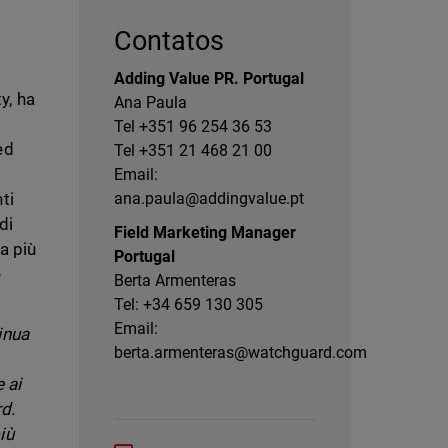
Contatos
Adding Value PR. Portugal
y, ha
Ana Paula
Tel +351 96 254 36 53
ed
Tel +351 21 468 21 00
Email:
ti
ana.paula@addingvalue.pt
di
Field Marketing Manager
a più
Portugal
e
Berta Armenteras
Tel: +34 659 130 305
Email:
inua
berta.armenteras@watchguard.com
 ai
rd.
iù