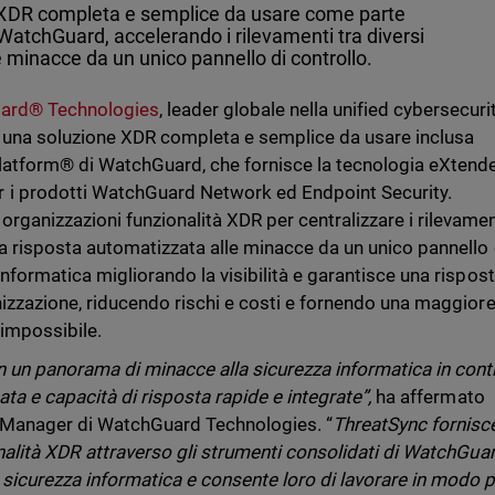
 XDR completa e semplice da usare come parte
 WatchGuard, accelerando i rilevamenti tra diversi
le minacce da un unico pannello di controllo.
ard® Technologies
, leader globale nella unified cybersecurit
, una soluzione XDR completa e semplice da usare inclusa
y Platform® di WatchGuard, che fornisce la tecnologia eXtend
 i prodotti WatchGuard Network ed Endpoint Security.
rganizzazioni funzionalità XDR per centralizzare i rilevamen
 la risposta automatizzata alle minacce da un unico pannello 
informatica migliorando la visibilità e garantisce una rispost
anizzazione, riducendo rischi e costi e fornendo una maggior
 impossibile.
in un panorama di minacce alla sicurezza informatica in cont
cata e capacità di risposta rapide e integrate”,
ha affermato
t Manager di WatchGuard Technologies. “
ThreatSync fornisce
ionalità XDR attraverso gli strumenti consolidati di WatchGua
 sicurezza informatica e consente loro di lavorare in modo p