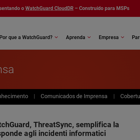
sentando o
WatchGuard CloudDR
– Construído para MSPs
Por que a WatchGuard?
Aprenda
Empresa
Par
nsa
nhecimento
Comunicados de Imprensa
Cobertu
tchGuard, ThreatSync, semplifica la
sponde agli incidenti informatici