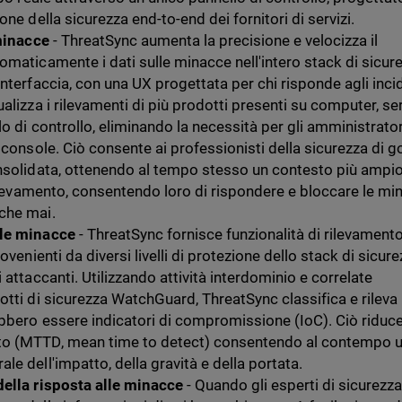
one della sicurezza end-to-end dei fornitori di servizi.
 minacce
- ThreatSync aumenta la precisione e velocizza il
omaticamente i dati sulle minacce nell'intero stack di sicur
nterfaccia, con una UX progettata per chi risponde agli incid
alizza i rilevamenti di più prodotti presenti su computer, se
lo di controllo, eliminando la necessità per gli amministrator
 console. Ciò consente ai professionisti della sicurezza di 
onsolidata, ottenendo al tempo stesso un contesto più ampi
 rilevamento, consentendo loro di rispondere e bloccare le m
che mai.
lle minacce
- ThreatSync fornisce funzionalità di rilevament
ovenienti da diversi livelli di protezione dello stack di sicur
 attaccanti. Utilizzando attività interdominio e correlate
otti di sicurezza WatchGuard, ThreatSync classifica e rileva
bbero essere indicatori di compromissione (IoC). Ciò riduce 
to (MTTD, mean time to detect) consentendo al contempo 
e dell'impatto, della gravità e della portata.
della risposta alle minacce
- Quando gli esperti di sicurezza