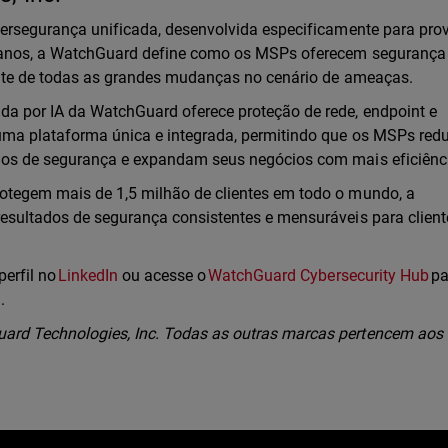
bersegurança unificada, desenvolvida especificamente para pro
0 anos, a WatchGuard define como os MSPs oferecem seguranç
ente de todas as grandes mudanças no cenário de ameaças.
a por IA da WatchGuard oferece proteção de rede, endpoint e
uma plataforma única e integrada, permitindo que os MSPs re
dos de segurança e expandam seus negócios com mais eficiênc
otegem mais de 1,5 milhão de clientes em todo o mundo, a
esultados de segurança consistentes e mensuráveis para clien
perfil no
LinkedIn
ou acesse o
WatchGuard Cybersecurity Hub
pa
l.
rd Technologies, Inc. Todas as outras marcas pertencem aos