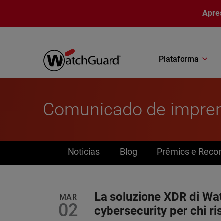
Pular para o conteúdo principal
Apre
Plataforma
Comunicado de impre
News
Noticias
Blog
Prêmios e Reco
La soluzione XDR di Wa
MAR
02
cybersecurity per chi ri