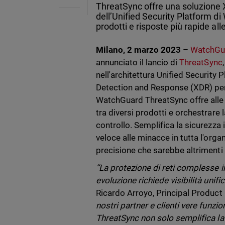
ThreatSync offre una soluzione
dell’Unified Security Platform di
prodotti e risposte più rapide al
Milano, 2 marzo 2023
–
WatchGu
annunciato il lancio di
ThreatSync
nell'architettura Unified Securit
Detection and Response (XDR) per
WatchGuard ThreatSync offre alle o
tra diversi prodotti e orchestrare
controllo. Semplifica la sicurezza 
veloce alle minacce in tutta l'org
precisione che sarebbe altrimenti
“La protezione di reti complesse 
evoluzione richiede visibilità unifi
Ricardo Arroyo, Principal Produc
nostri partner e clienti vere funz
ThreatSync non solo semplifica la