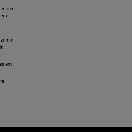
vedores
a em
duzam a
ia.
tes em
ra