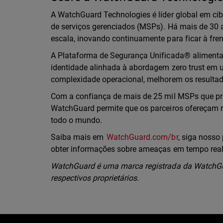
A WatchGuard Technologies é líder global em ci
de serviços gerenciados (MSPs). Há mais de 3
escala, inovando continuamente para ficar à fr
A Plataforma de Segurança Unificada® alimentad
identidade alinhada à abordagem zero trust em 
complexidade operacional, melhorem os resulta
Com a confiança de mais de 25 mil MSPs que pr
WatchGuard permite que os parceiros ofereçam r
todo o mundo.
Saiba mais em
WatchGuard.com/br
, siga nosso 
obter informações sobre ameaças em tempo rea
WatchGuard é uma marca registrada da WatchGua
respectivos proprietários.