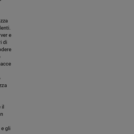
ezza
enti.
rver e
i di
godere
o
inacce
o
ezza
il
un
 e gli