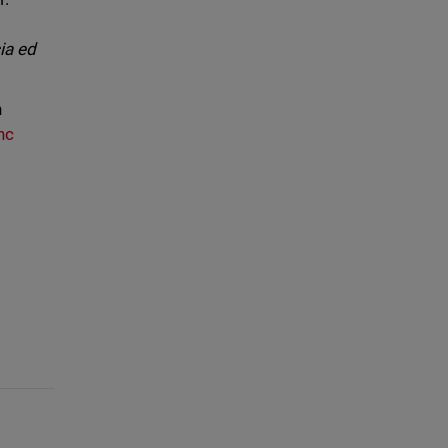
ia ed
n
nc