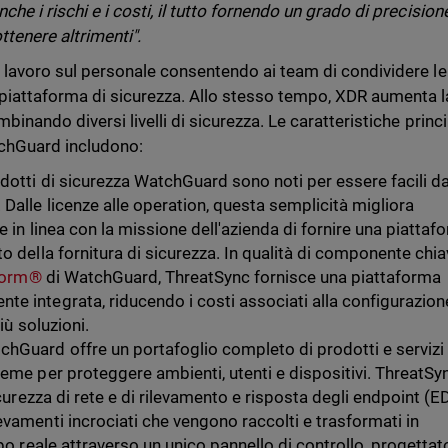
che i rischi e i costi, il tutto fornendo un grado di precision
tenere altrimenti".
di lavoro sul personale consentendo ai team di condividere le
a piattaforma di sicurezza. Allo stesso tempo, XDR aumenta l
mbinando diversi livelli di sicurezza. Le caratteristiche princi
tchGuard includono:
odotti di sicurezza WatchGuard sono noti per essere facili d
Dalle licenze alle operation, questa semplicità migliora
e in linea con la missione dell'azienda di fornire una piattaf
o della fornitura di sicurezza. In qualità di componente chi
tform®
di WatchGuard, ThreatSync fornisce una piattaforma
e integrata, riducendo i costi associati alla configurazion
iù soluzioni.
chGuard offre un portafoglio completo di prodotti e servizi 
ieme per proteggere ambienti, utenti e dispositivi. ThreatSy
icurezza di rete e di rilevamento e risposta degli endpoint (E
evamenti incrociati che vengono raccolti e trasformati in
mpo reale attraverso un unico pannello di controllo, progettat