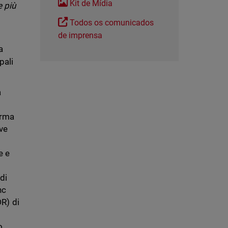
Kit de Mídia
e più
Todos os comunicados
de imprensa
a
pali
a
orma
ave
e e
di
nc
DR) di
o