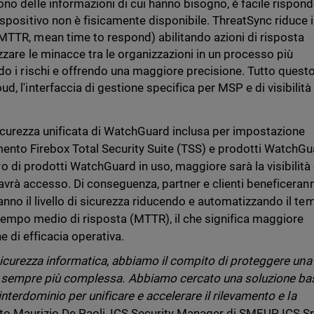
no delle informazioni di cui hanno bisogno, è facile rispon
spositivo non è fisicamente disponibile. ThreatSync riduce i
MTTR, mean time to respond) abilitando azioni di risposta
zzare le minacce tra le organizzazioni in un processo più
do i rischi e offrendo una maggiore precisione. Tutto quest
, l'interfaccia di gestione specifica per MSP e di visibilità
sicurezza unificata di WatchGuard inclusa per impostazione
ento Firebox Total Security Suite (TSS) e prodotti WatchG
di prodotti WatchGuard in uso, maggiore sarà la visibilità 
 avrà accesso. Di conseguenza, partner e clienti beneficeran
nno il livello di sicurezza riducendo e automatizzando il t
tempo medio di risposta (MTTR), il che significa maggiore
he di efficacia operativa.
a sicurezza informatica, abbiamo il compito di proteggere una
e sempre più complessa. Abbiamo cercato una soluzione ba
 interdominio per unificare e accelerare il rilevamento e la
to Maurizio De Paoli, ICS Security Manager di SMEUP ICS Sr