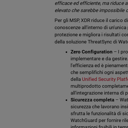
efficace ed efficiente, ma riduce an
elevato che sarebbe impossibile ot
Per gli MSP, XDR riduce il carico 
conoscenze all'interno di un'unic
protezione e migliora i risultati co
della soluzione ThreatSync di Wa
Zero Configuration
– I pr
implementare e da gestire. 
l'efficienza ed è pienament
che semplifichi ogni aspett
della
Unified Security Pla
multiprodotto completament
all'integrazione interna di p
Sicurezza completa
– Wat
sicurezza che lavorano ins
sfrutta le funzionalità di s
WatchGuard per fornire ril
informazioni fruibili in te