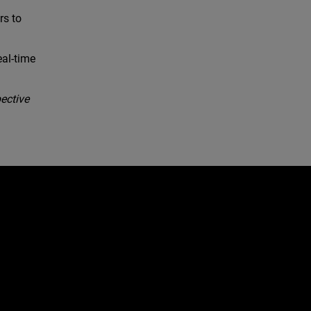
rs to
eal-time
ective
e