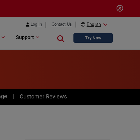
Log In
Contact Us
English
Support
Close search
Try Now
age
Customer Reviews