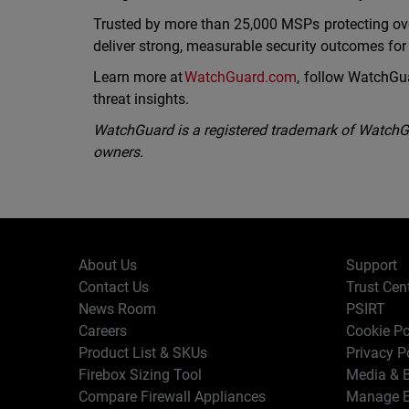
Trusted by more than 25,000 MSPs protecting ov
deliver strong, measurable security outcomes fo
Learn more at
WatchGuard.com
, follow WatchGu
threat insights.
WatchGuard is a registered trademark of WatchGua
owners.
About Us
Support
Contact Us
Trust Cen
News Room
PSIRT
Careers
Cookie Po
Product List & SKUs
Privacy P
Firebox Sizing Tool
Media & B
Compare Firewall Appliances
Manage E