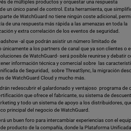
ravés de múltiples productos y orquestar una respuesta
 un único panel de control. Esta herramienta, que simplifi
parte de WatchGuard no tiene ningún coste adicional, perm
ntía de una respuesta más rápida a las amenazas en toda la
ción y extra correlación de los eventos de seguridad.
roadshow -al que podrán asistir un número limitado de
o únicamente a los partners de canal que ya son clientes o 
soluciones de WatchGuard- será posible reunirse y debatir 
tener información técnica y comercial sobre las característ
Unificada de Seguridad, sobre ThreatSync, la migración des
des de WatchGuard Cloud y mucho más.
odrán redescubrir el galardonado y ventajoso programa de 
tificación que ofrece el fabricante, su sistema de descuen
keting y todo un sistema de apoyo a los distribuidores, qu
foco principal del negocio de WatchGuard.
rá un buen foro para intercambiar experiencias con el equi
 de producto de la compañía, donde la Plataforma Unificad