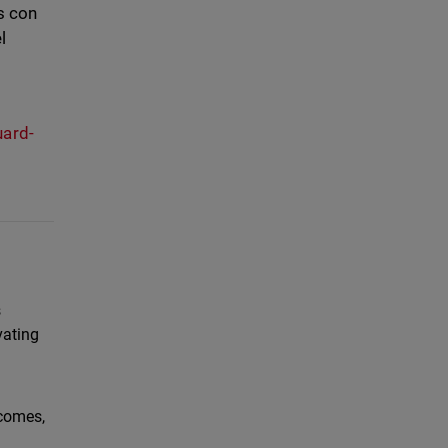
s con
l
uard-
s
vating
tcomes,