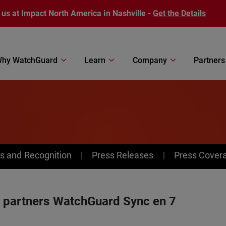
 us at Impact North America in Nashville -
Get the Details
hy WatchGuard
Learn
Company
Partners
s and Recognition
Press Releases
Press Cover
 partners WatchGuard Sync en 7