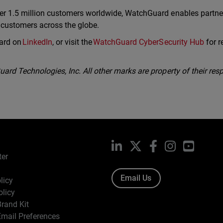
er 1.5 million customers worldwide, WatchGuard enables partne
r customers across the globe.
ard on
LinkedIn
, or visit the
WatchGuard CyberSecurity Hub
for r
rd Technologies, Inc. All other marks are property of their resp
LinkedIn
X
Facebook
Instagram
YouTub
ter
Email Us
licy
olicy
rand Kit
mail Preferences