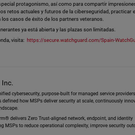
special protagonismo, así como para compartir impresione
os retos actuales y futuros de la ciberseguridad, practicar e
 los casos de éxito de los partners veteranos.
inerantes ya está abierta y las plazas son limitadas.
enda, visita:
https://secure.watchguard.com/Spain-WatchG
Inc.
ified cybersecurity, purpose‑built for managed service provider
defined how MSPs deliver security at scale, continuously inno
landscape.
m® delivers Zero Trust‑aligned network, endpoint, and identity
ling MSPs to reduce operational complexity, improve security ou