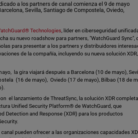
icado a los partners de canal comienza el 9 de mayo
Barcelona, Sevilla, Santiago de Compostela, Oviedo,
atchGuard® Technologies
, líder en ciberseguridad unificad
archa su nuevo roadshow para partners, "WatchGuard Sync", 
olas para presentar a los partners y distribuidores interes
ovaciones de la compañía, incluyendo su nueva solución XDR,
yo, la gira viajará después a Barcelona (10 de mayo), Sevi
stela (16 de mayo), Oviedo (17 de mayo), Bilbao (18 de m
).
on el lanzamiento de ThreatSync, la solución XDR completa
tectura Unified Security Platform® de WatchGuard, que
ed Detection and Response (XDR) para los productos
ecurity.
e canal pueden ofrecer a las organizaciones capacidades X