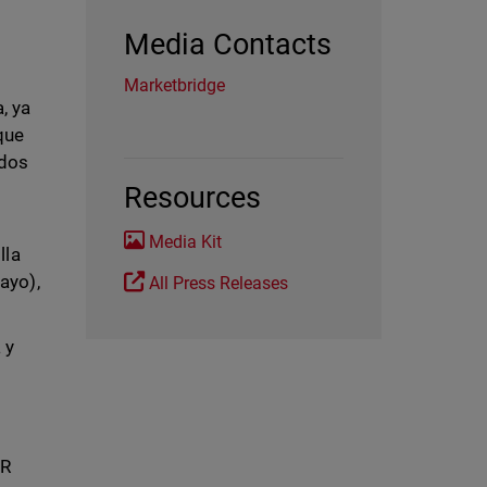
Media Contacts
Marketbridge
a, ya
que
ados
Resources
Media Kit
lla
ayo),
All Press Releases
 y
DR