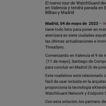
El nuevo tour de WatchGuard ded
en Valencia y tendrá parada en 
Bilbao y Madrid
Madrid, 04 de mayo de 2023
–
W
tiene todo listo para poner en m
aterrizará en siete ciudades españ
las últimas actualizaciones e inn
ThreaSync.
Comenzando en Valencia el 9 de ma
(11 de mayo), Santiago de Compo
para concluir en Madrid (6 de junio
Este roadshow está relacionado c
fácil de usar incluida en la arqui
proporciona la tecnología eXtend
WatchGuard Network y Endpoint S
Con esta solución, los partners d