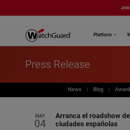
Skip to main content
Join
Platform
W
Press Release
News
News
Blog
Award
Arranca el roadshow de
MAY
04
ciudades españolas