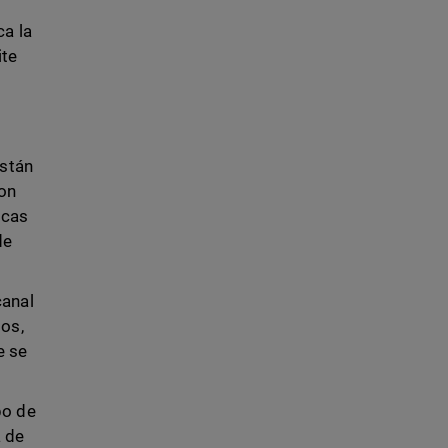
ca la
ite
están
con
icas
de
canal
tos,
e se
po de
a de