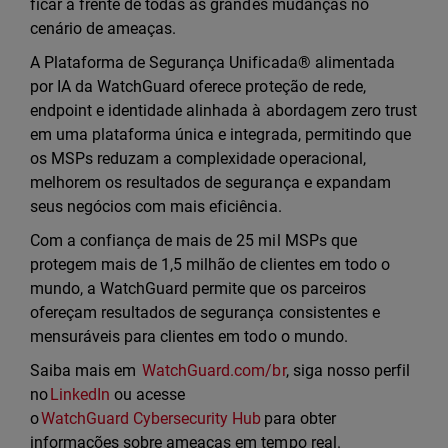
ficar à frente de todas as grandes mudanças no
cenário de ameaças.
A Plataforma de Segurança Unificada® alimentada
por IA da WatchGuard oferece proteção de rede,
endpoint e identidade alinhada à abordagem zero trust
em uma plataforma única e integrada, permitindo que
os MSPs reduzam a complexidade operacional,
melhorem os resultados de segurança e expandam
seus negócios com mais eficiência.
Com a confiança de mais de 25 mil MSPs que
protegem mais de 1,5 milhão de clientes em todo o
mundo, a WatchGuard permite que os parceiros
ofereçam resultados de segurança consistentes e
mensuráveis para clientes em todo o mundo.
Saiba mais em
WatchGuard.com/br
, siga nosso perfil
no
LinkedIn
ou acesse
o
WatchGuard Cybersecurity Hub
para obter
informações sobre ameaças em tempo real.