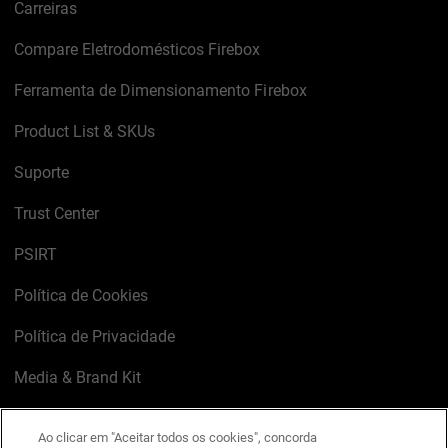
Carreiras
Compare Eletrodomésticos Firebox
Ferramenta de Dimensionamento Firebox
Product List & SKUs
Suporte
Trust Center
PSIRT
Política de Cookies
Política de Privacidade
Media & Brand Kit
Gerenciar preferências de e-mail
Ao clicar em "Aceitar todos os cookies", concorda