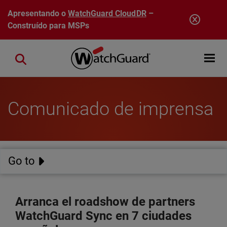
Pular para o conteúdo principal
Apresentando o
WatchGuard CloudDR
–
Construído para MSPs
Open mobi
Close search
Comunicado de imprensa
Go to
Arranca el roadshow de partners
WatchGuard Sync en 7 ciudades