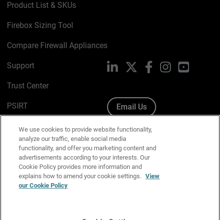
Product List & SKUs
Firebox Sizing Tool
Compare Firewall Appliances
Support
LinkedIn
X
Facebook
Instagram
YouTube
Trust Center
PSIRT
Email Us
Cookie Policy
We use cookies to provide website functionality,
analyze our traffic, enable social media
Privacy Policy
functionality, and offer you marketing content and
advertisements according to your interests. Our
Media & Brand Kit
Cookie Policy provides more information and
explains how to amend your cookie settings.
View
Manage Email Preferences
our Cookie Policy