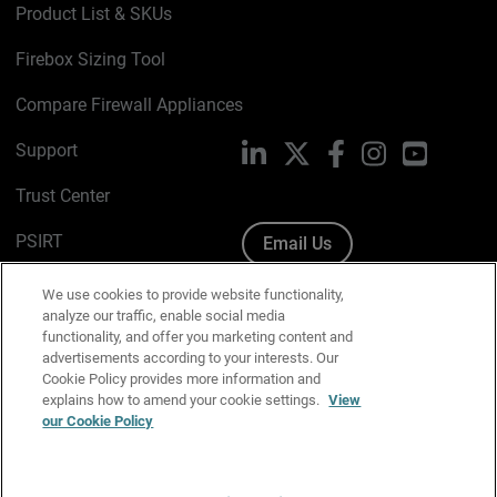
Product List & SKUs
Firebox Sizing Tool
Compare Firewall Appliances
Support
LinkedIn
X
Facebook
Instagram
YouTube
Trust Center
PSIRT
Email Us
Cookie Policy
We use cookies to provide website functionality,
analyze our traffic, enable social media
Privacy Policy
functionality, and offer you marketing content and
advertisements according to your interests. Our
Media & Brand Kit
Cookie Policy provides more information and
explains how to amend your cookie settings.
View
Manage Email Preferences
our Cookie Policy