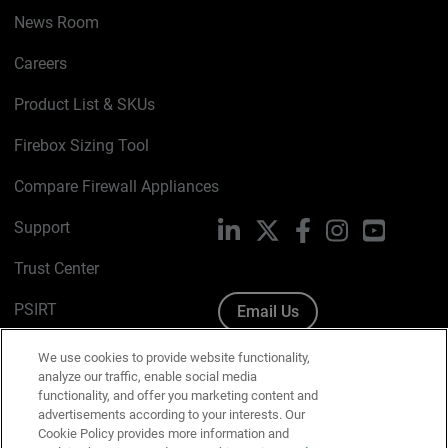
News Room
Careers
Product List & SKUs
Firebox Sizing Tool
Compare Firewall Appliances
Support
LinkedIn
X
Facebook
Instagram
YouTube
Trust Center
PSIRT
Email Us
Cookie Policy
We use cookies to provide website functionality,
analyze our traffic, enable social media
Privacy Policy
functionality, and offer you marketing content and
advertisements according to your interests. Our
Media & Brand Kit
Cookie Policy provides more information and