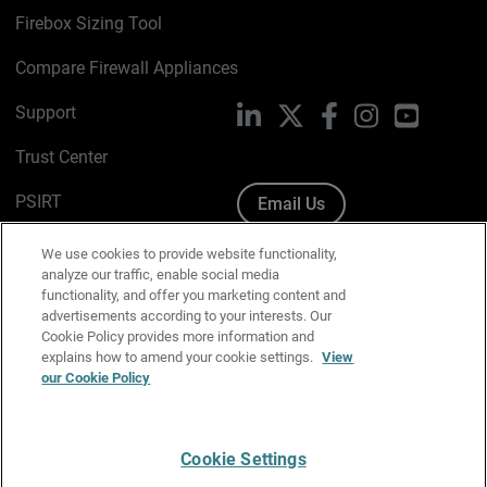
Firebox Sizing Tool
Compare Firewall Appliances
Support
LinkedIn
X
Facebook
Instagram
YouTube
Trust Center
PSIRT
Email Us
Cookie Policy
We use cookies to provide website functionality,
analyze our traffic, enable social media
Privacy Policy
functionality, and offer you marketing content and
advertisements according to your interests. Our
Media & Brand Kit
Cookie Policy provides more information and
explains how to amend your cookie settings.
View
Manage Email Preferences
our Cookie Policy
Cookie Settings
English