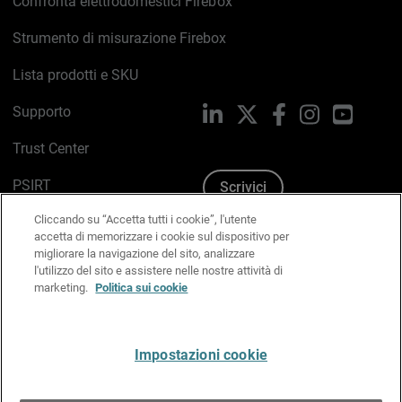
Confronta elettrodomestici Firebox
Strumento di misurazione Firebox
Lista prodotti e SKU
Supporto
LinkedIn
X
Facebook
Instagram
YouTub
Trust Center
PSIRT
Scrivici
Cliccando su “Accetta tutti i cookie”, l'utente
Politica sui cookie
accetta di memorizzare i cookie sul dispositivo per
migliorare la navigazione del sito, analizzare
Informativa sulla privacy
l'utilizzo del sito e assistere nelle nostre attività di
marketing.
Politica sui cookie
Kit Media & Brand
Gestisci le preferenze e-mail
Impostazioni cookie