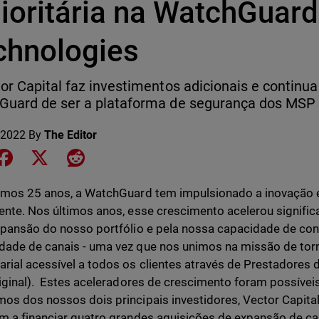
ioritária na WatchGuard
chnologies
or Capital faz investimentos adicionais e continua
uard de ser a plataforma de segurança dos MSP 
 2022
By
The Editor
e on LinkedIn
Share on Facebook
Share on X
Share on Reddit
imos 25 anos, a WatchGuard tem impulsionado a inovação 
ente. Nos últimos anos, esse crescimento acelerou signific
xpansão do nosso portfólio e pela nossa capacidade de cons
ade de canais - uma vez que nos unimos na missão de torn
rial acessível a todos os clientes através de Prestadores 
riginal). Estes aceleradores de crescimento foram possívei
os dos nossos dois principais investidores, Vector Capital
m a financiar quatro grandes aquisições de expansão de c