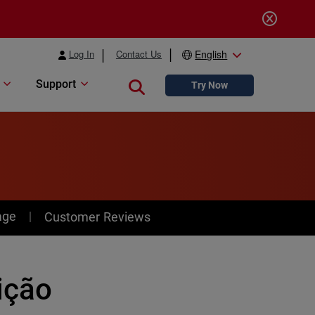
Log In
Contact Us
English
Support
Close search
Try Now
age
Customer Reviews
ição