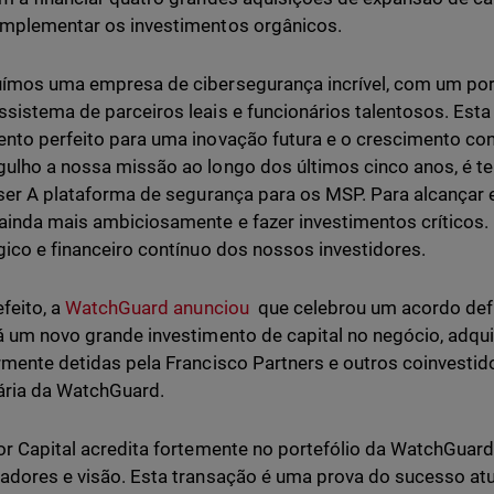
mplementar os investimentos orgânicos.
ímos uma empresa de cibersegurança incrível, com um port
sistema de parceiros leais e funcionários talentosos. Esta
nto perfeito para uma inovação futura e o crescimento c
ulho a nossa missão ao longo dos últimos cinco anos, é t
 ser A plataforma de segurança para os MSP. Para alcançar
ainda mais ambiciosamente e fazer investimentos críticos. 
gico e financeiro contínuo dos nossos investidores.
efeito, a
WatchGuard anunciou
que celebrou um acordo defin
á um novo grande investimento de capital no negócio, adqui
rmente detidas pela Francisco Partners e outros coinvestidor
ária da WatchGuard.
or Capital acredita fortemente no portefólio da WatchGuard
adores e visão. Esta transação é uma prova do sucesso at