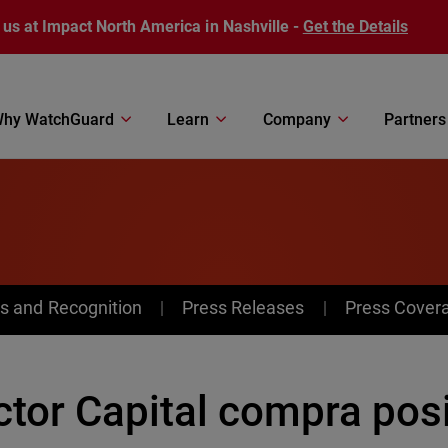
 us at Impact North America in Nashville -
Get the Details
hy WatchGuard
Learn
Company
Partners
s and Recognition
Press Releases
Press Cover
ctor Capital compra pos