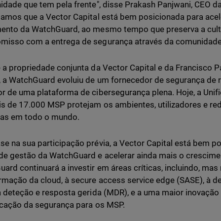
idade que tem pela frente", disse Prakash Panjwani, CEO 
tamos que a Vector Capital está bem posicionada para acele
ento da WatchGuard, ao mesmo tempo que preserva a cult
misso com a entrega de segurança através da comunidad
 a propriedade conjunta da Vector Capital e da Francisco P
 a WatchGuard evoluiu de um fornecedor de segurança de 
r de uma plataforma de cibersegurança plena. Hoje, a Unif
s de 17.000 MSP protejam os ambientes, utilizadores e re
as em todo o mundo.
e na sua participação prévia, a Vector Capital está bem po
de gestão da WatchGuard e acelerar ainda mais o crescim
ard continuará a investir em áreas críticas, incluindo, mas 
rmação da cloud, à secure access service edge (SASE), à d
à deteção e resposta gerida (MDR), e a uma maior inovação
icação da segurança para os MSP.