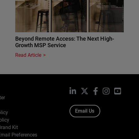
Beyond Remote Access: The Next High-
Growth MSP Service
Read Article
LinkedIn
X
Facebook
Instagram
YouTub
ter
Email Us
licy
olicy
rand Kit
mail Preferences