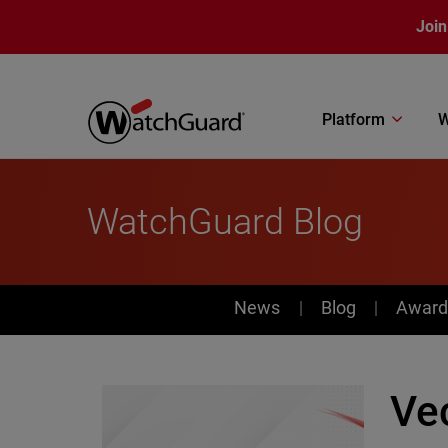
Skip to main content
Join
Platform
W
WatchGuard Blog
News
News
Blog
Award
Ve