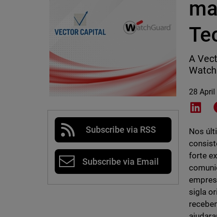
ma
Te
A Vect
WatchG
28 April
Shar
Subscribe via RSS
Nos últ
consist
forte e
Subscribe via Email
comunid
empresa
sigla o
recebem
ajudara