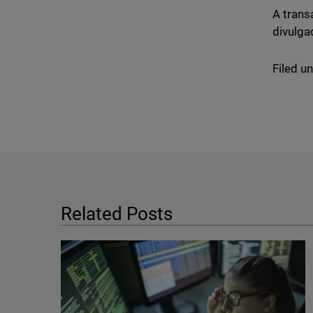
A trans
divulga
Filed u
Related Posts