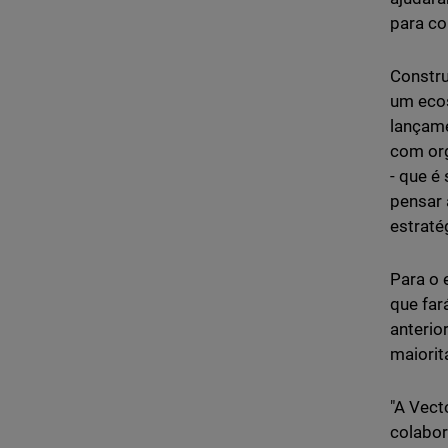
para co
Constru
um ecos
lançame
com org
- que é
pensar 
estraté
Para o 
que far
anterio
maiorit
"A Vect
colabor