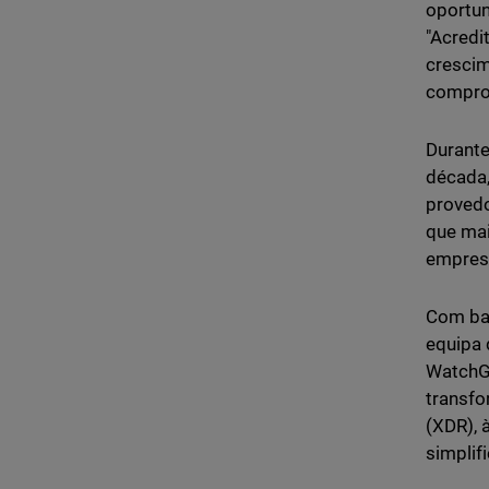
oportun
"Acredi
crescim
compro
Durante
década,
provedo
que mai
empres
Com bas
equipa 
WatchGu
transfo
(XDR), 
simplif