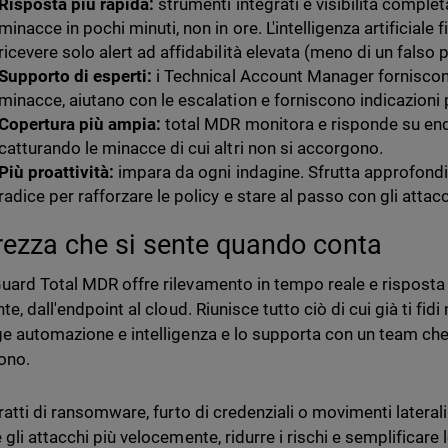
Risposta più rapida:
strumenti integrati e visibilità comple
minacce in pochi minuti, non in ore. L'intelligenza artificiale 
ricevere solo alert ad affidabilità elevata (meno di un falso 
Supporto di esperti:
i Technical Account Manager forniscon
minacce, aiutano con le escalation e forniscono indicazioni 
Copertura più ampia:
total MDR monitora e risponde su endpo
catturando le minacce di cui altri non si accorgono.
Più proattività:
impara da ogni indagine. Sfrutta approfondim
radice per rafforzare le policy e stare al passo con gli attacch
rezza che si sente quando conta
ard Total MDR offre rilevamento in tempo reale e risposta g
te, dall'endpoint al cloud. Riunisce tutto ciò di cui già ti fi
e automazione e intelligenza e lo supporta con un team ch
ono.
ratti di ransomware, furto di credenziali o movimenti laterali
 gli attacchi più velocemente, ridurre i rischi e semplificar