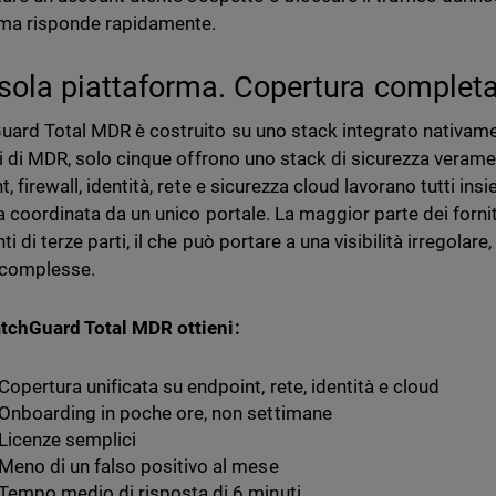
 ma risponde rapidamente.
sola piattaforma. Copertura completa
ard Total MDR è costruito su uno stack integrato nativament
ri di MDR, solo cinque offrono uno stack di sicurezza veramen
, firewall, identità, rete e sicurezza cloud lavorano tutti ins
a coordinata da un unico portale. La maggior parte dei forn
i di terze parti, il che può portare a una visibilità irregolare
 complesse.
tchGuard Total MDR ottieni:
Copertura unificata su endpoint, rete, identità e cloud
Onboarding in poche ore, non settimane
Licenze semplici
Meno di un falso positivo al mese
Tempo medio di risposta di 6 minuti