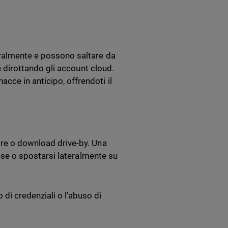
i
eralmente e possono saltare da
 e dirottando gli account cloud.
cce in anticipo, offrendoti il
are o download drive-by. Una
ifese o spostarsi lateralmente su
di credenziali o l'abuso di