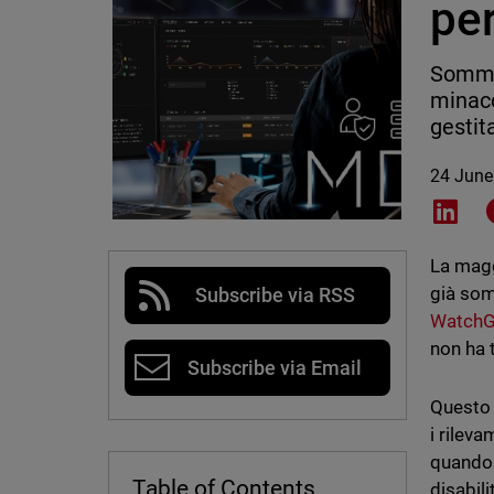
per
Sommer
minacc
gestit
24 June
Shar
La magg
già som
Subscribe via RSS
WatchG
non ha
Subscribe via Email
Questo 
i rileva
quando 
Table of Contents
disabil