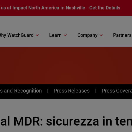
 us at Impact North America in Nashville -
Get the Details
hy WatchGuard
Learn
Company
Partners
s and Recognition
Press Releases
Press Cover
al MDR: sicurezza in te