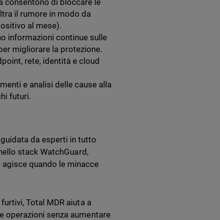
ta consentono di bloccare le
filtra il rumore in modo da
positivo al mese).
o informazioni continue sulle
per migliorare la protezione.
int, rete, identità e cloud
enti e analisi delle cause alla
i futuri.
uidata da esperti in tutto
di nello stack WatchGuard,
e agisce quando le minacce
 furtivi, Total MDR aiuta a
e le operazioni senza aumentare