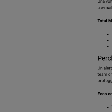
Una vol
a e-mai
Total M
Perc
Un aler
team ch
protegg
Ecco co