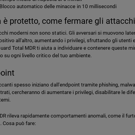
Blocco automatico delle minacce in 10 millisecondi
 è protetto, come fermare gli attacch
acchi moderni non sono statici. Gli avversari si muovono lat
sitivo all'altro, aumentando i privilegi, sfruttando gli utenti
ard Total MDR ti aiuta a individuare e contenere queste mina
o su ogni livello critico del tuo ambiente.
oint
accanti spesso iniziano dall'endpoint tramite phishing, malw
trati, cercheranno di aumentare i privilegi, disabilitare le d
stemi.
DR rileva rapidamente comportamenti anomali, come il furto 
i. Cosa può fare: