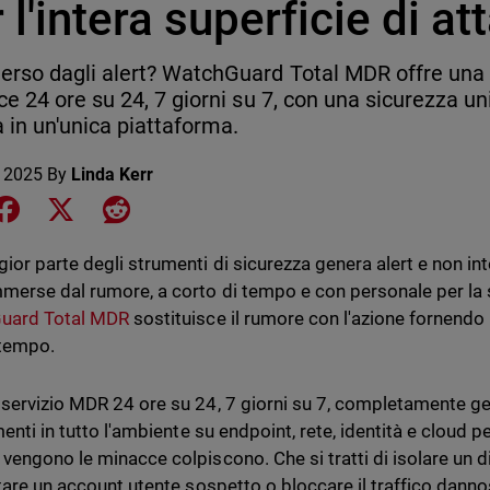
 l'intera superficie di a
so dagli alert? WatchGuard Total MDR offre una r
e 24 ore su 24, 7 giorni su 7, con una sicurezza 
a in un'unica piattaforma.
 2025
By
Linda Kerr
e on LinkedIn
Share on Facebook
Share on X
Share on Reddit
ior parte degli strumenti di sicurezza genera alert e non int
merse dal rumore, a corto di tempo e con personale per la s
uard Total MDR
sostituisce il rumore con l'azione fornendo l
 tempo.
servizio MDR 24 ore su 24, 7 giorni su 7, completamente g
menti in tutto l'ambiente su endpoint, rete, identità e cloud p
vengono le minacce colpiscono. Che si tratti di isolare un
itare un account utente sospetto o bloccare il traffico danno