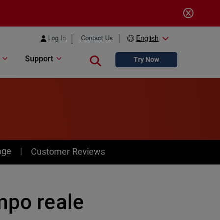
Log In
Contact Us
English
Support
Close search
Try Now
age
Customer Reviews
mpo reale