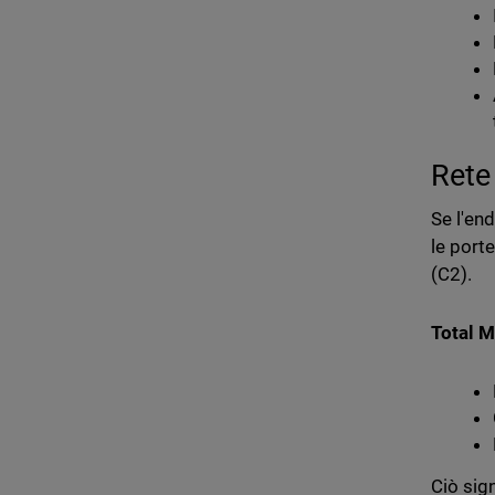
Rete
Se l'en
le port
(C2).
Total M
Ciò sig