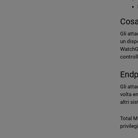
Cosa
Gli att
un dispo
WatchGu
controll
Endp
Gli att
volta en
altri si
Total M
privileg