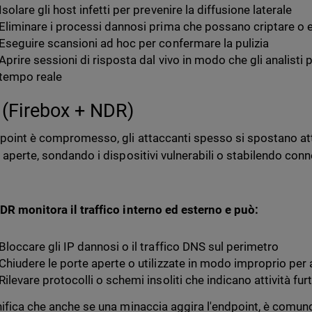
Isolare gli host infetti per prevenire la diffusione laterale
Eliminare i processi dannosi prima che possano criptare o e
Eseguire scansioni ad hoc per confermare la pulizia
Aprire sessioni di risposta dal vivo in modo che gli analisti
tempo reale
 (Firebox + NDR)
dpoint è compromesso, gli attaccanti spesso si spostano at
e aperte, sondando i dispositivi vulnerabili o stabilendo co
DR monitora il traffico interno ed esterno e può:
Bloccare gli IP dannosi o il traffico DNS sul perimetro
Chiudere le porte aperte o utilizzate in modo improprio per 
Rilevare protocolli o schemi insoliti che indicano attività furt
nifica che anche se una minaccia aggira l'endpoint, è comun