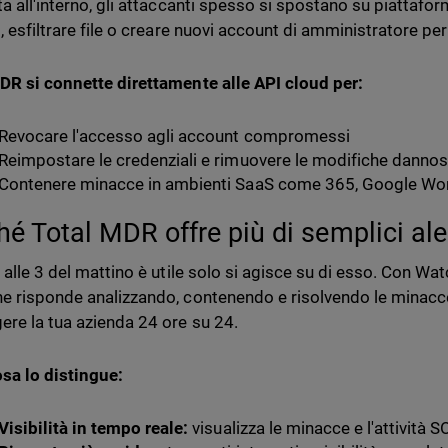
ta all'interno, gli attaccanti spesso si spostano su piattaf
l, esfiltrare file o creare nuovi account di amministratore pe
DR si connette direttamente alle API cloud per:
Revocare l'accesso agli account compromessi
Reimpostare le credenziali e rimuovere le modifiche danno
Contenere minacce in ambienti SaaS come 365, Google Wo
hé Total MDR offre più di semplici ale
t alle 3 del mattino è utile solo si agisce su di esso. Con Wa
e risponde analizzando, contenendo e risolvendo le minacc
ere la tua azienda 24 ore su 24.
sa lo distingue:
Visibilità in tempo reale:
visualizza le minacce e l'attività S