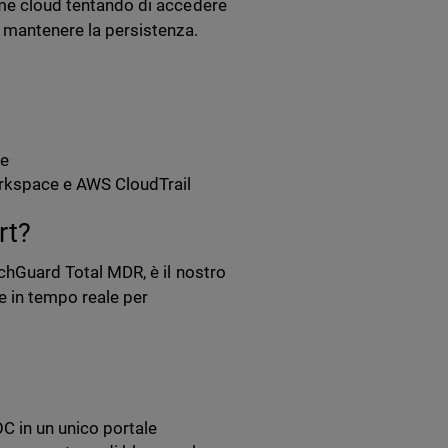
orme cloud tentando di accedere
r mantenere la persistenza.
se
rkspace e AWS CloudTrail
rt?
tchGuard Total MDR, è il nostro
e in tempo reale per
OC in un unico portale