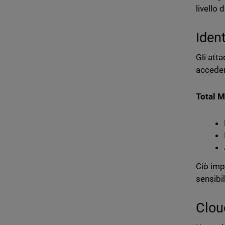
livello d
Iden
Gli att
acceder
Total M
Ciò imp
sensibil
Clou