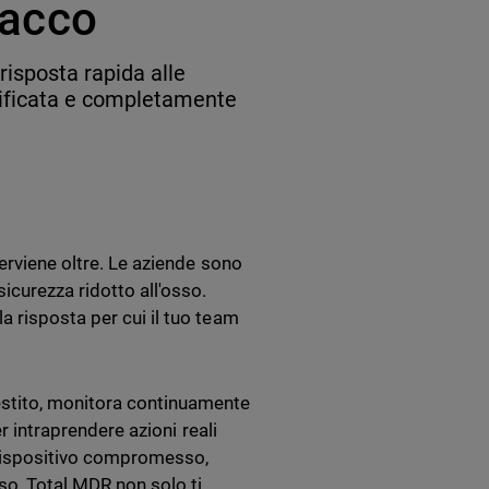
ttacco
isposta rapida alle
unificata e completamente
erviene oltre. Le aziende sono
icurezza ridotto all'osso.
a risposta per cui il tuo team
estito, monitora continuamente
er intraprendere azioni reali
 dispositivo compromesso,
so, Total MDR non solo ti