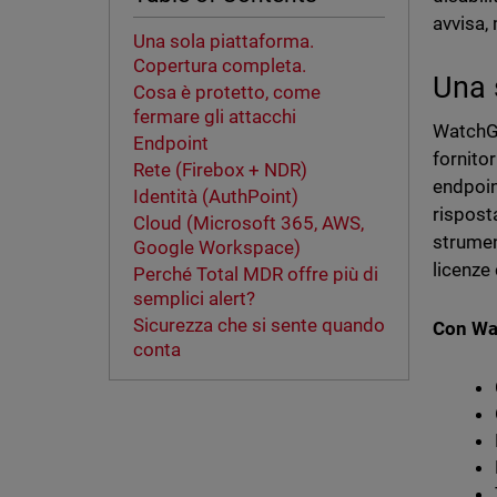
avvisa,
Una sola piattaforma.
Copertura completa.
Una 
Cosa è protetto, come
fermare gli attacchi
WatchGu
Endpoint
fornito
Rete (Firebox + NDR)
endpoint
Identità (AuthPoint)
rispost
Cloud (Microsoft 365, AWS,
strument
Google Workspace)
licenze
Perché Total MDR offre più di
semplici alert?
Sicurezza che si sente quando
Con Wa
conta