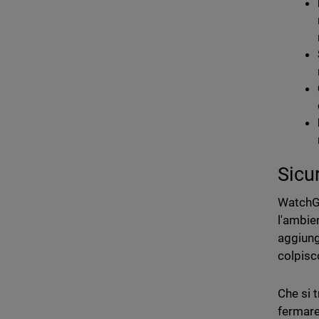
Sicu
WatchGu
l'ambien
aggiung
colpisc
Che si t
fermare