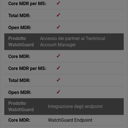
✓
✓
✓
Accesso dei partner al Technical
Account Manager
✓
✓
✓
✓
Integrazione degli endpoint
WatchGuard Endpoint