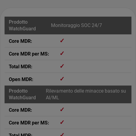
Monitoraggio SOC 24/7
✓
✓
✓
✓
Rilevamento delle minacce basato su
AI/ML
✓
✓
✓