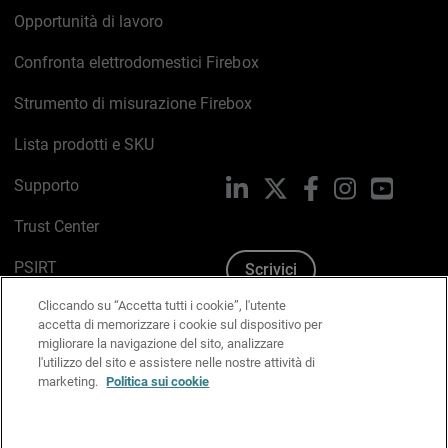
Opportunità di lavoro
Confronta elettrodomestici Firebox
Strumento di misurazione Firebox
Lista prodotti e SKU
Supporto
LinkedIn
X
Facebook
Instagram
YouTub
Trust Center
PSIRT
Scrivici
Cliccando su “Accetta tutti i cookie”, l'utente
Politica sui cookie
accetta di memorizzare i cookie sul dispositivo per
migliorare la navigazione del sito, analizzare
Informativa sulla privacy
l'utilizzo del sito e assistere nelle nostre attività di
marketing.
Politica sui cookie
Kit Media & Brand
Gestisci le preferenze e-mail