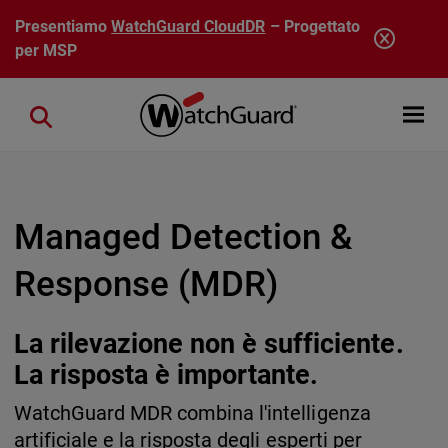
Salta al contenuto principale
Presentiamo
WatchGuard CloudDR
– Progettato
per MSP
Open mobi
Close search
Managed Detection &
Response (MDR)
La rilevazione non è sufficiente.
La risposta è importante.
WatchGuard MDR combina l'intelligenza
artificiale e la risposta degli esperti per