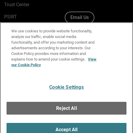
Trust Center
PSIRT
Email Us
Cookie Policy
We use cookies to provide website functionality,
analyze our traffic, enable social media
Privacy Policy
functionality, and offer you marketing content and
advertisements according to your interests. Our
Media & Brand Kit
Cookie Policy provides more information and
explains how to amend your cookie settings.
View
Manage Email Preferences
our Cookie Policy
Cookie Settings
English
Copyright © 1996-2026 WatchGuard Technologies, Inc. All
Reject All
Rights Reserved.
Terms of Use
|
California Collection Notice
|
Do Not Sell or Share My
Personal Information
Accept All