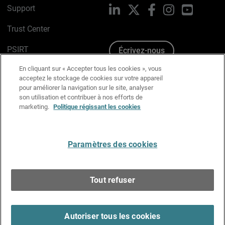
Support
LinkedIn
X
Facebook
Instagram
YouTube
Trust Center
PSIRT
Écrivez-nous
En cliquant sur « Accepter tous les cookies », vous
Avis sur les cookies
acceptez le stockage de cookies sur votre appareil
pour améliorer la navigation sur le site, analyser
Politique de confidentialité
son utilisation et contribuer à nos efforts de
marketing.
Politique régissant les cookies
Charte Graphique
Préférences email
Paramètres des cookies
Français
Tout refuser
Copyright © 1996-2026 WatchGuard Technologies, Inc.
Tous droits réservés.
Terms of Use >
Autoriser tous les cookies