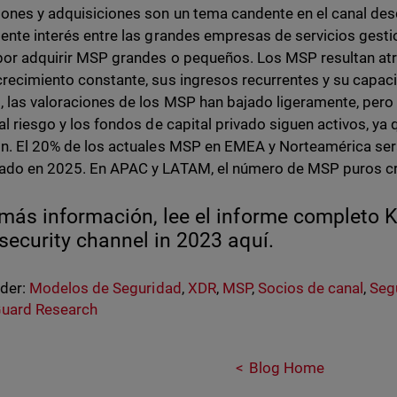
iones y adquisiciones son un tema candente en el canal des
iente interés entre las grandes empresas de servicios gesti
por adquirir MSP grandes o pequeños. Los MSP resultan at
crecimiento constante, sus ingresos recurrentes y su capac
, las valoraciones de los MSP han bajado ligeramente, pero s
tal riesgo y los fondos de capital privado siguen activos, y
ón. El 20% de los actuales MSP en EMEA y Norteamérica se
ado en 2025. En APAC y LATAM, el número de MSP puros cr
más información, lee el informe completo K
security channel in 2023 aquí.
nder:
Modelos de Seguridad
,
XDR
,
MSP
,
Socios de canal
,
Seg
uard Research
Blog Home