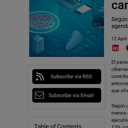
ca
Según 
agenda
12 April
Shar
El pano
ciberse
contrib
Subscribe via RSS
entorno
que ofr
Subscribe via Email
Según u
menos d
ejecuti
Table of Contents
13%, co