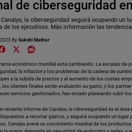
nal de ciberseguridad e
Canalys, la ciberseguridad seguirá ocupando un lu
 de los ejecutivos. Más información las tendencia
 2023
By
Sakshi Mathur
e on LinkedIn
Share on Facebook
Share on X
Share on Reddit
rama económico mundial está cambiando. La escasez de pe
guridad, la inflación y los problemas de la cadena de sumin
uyen a la subida de precios y al aumento de los costes empre
, los clientes finales están evaluando su gasto, y los partne
ecen servicios gestionados, han estado planeando subir los 
n reciente informe de Canalys, la ciberseguridad es el área e
ispuestos a recortar gastos, y seguirá ocupando un lugar pr
vos. Canalys prevé un crecimiento mundial de los productos
n la mayor demanda en seguridad de endpoints y redes, y an