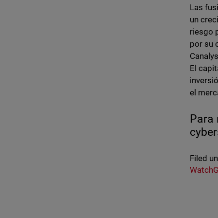
Las fus
un crec
riesgo 
por su 
Canalys
El capi
inversi
el merc
Para 
cyber
Filed u
WatchG