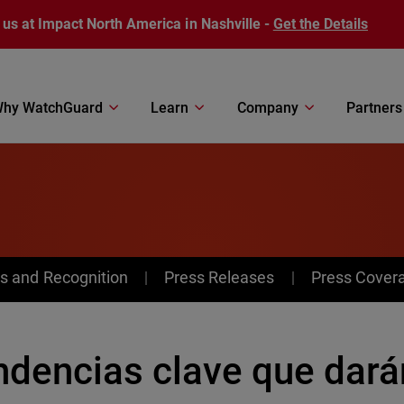
 us at Impact North America in Nashville -
Get the Details
hy WatchGuard
Learn
Company
Partners
s and Recognition
Press Releases
Press Cover
ndencias clave que dará