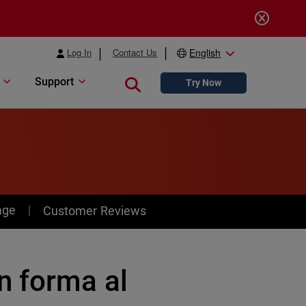
Log In
Contact Us
English
Support
Close search
Try Now
age
Customer Reviews
n forma al