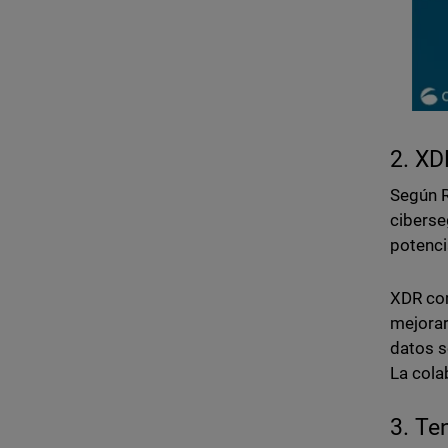
2. XD
Según R
ciberse
potencia
XDR com
mejorar
datos s
La cola
3. Te