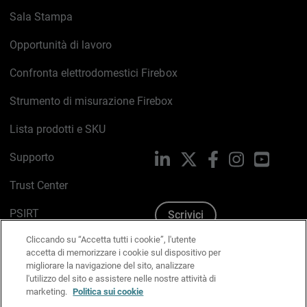
Sala Stampa
Opportunità di lavoro
Confronta elettrodomestici Firebox
Strumento di misurazione Firebox
Lista prodotti e SKU
Supporto
LinkedIn
X
Facebook
Instagram
YouTub
Trust Center
PSIRT
Scrivici
Cliccando su “Accetta tutti i cookie”, l'utente
Politica sui cookie
accetta di memorizzare i cookie sul dispositivo per
migliorare la navigazione del sito, analizzare
Informativa sulla privacy
l'utilizzo del sito e assistere nelle nostre attività di
marketing.
Politica sui cookie
Kit Media & Brand