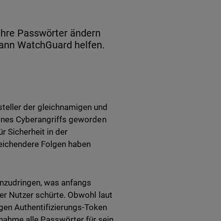
 ihre Passwörter ändern
kann WatchGuard helfen.
steller der gleichnamigen und
 eines Cyberangriffs geworden
 Sicherheit in der
treichendere Folgen haben
inzudringen, was anfangs
der Nutzer schürte. Obwohl laut
gen Authentifizierungs-Token
nahme alle Passwörter für sein