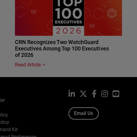
CRN Recognizes Two WatchGuard
Executives Among Top 100 Executives
of 2026
Read Article
LinkedIn
X
Facebook
Instagram
YouTub
ter
Email Us
licy
olicy
rand Kit
mail Preferences