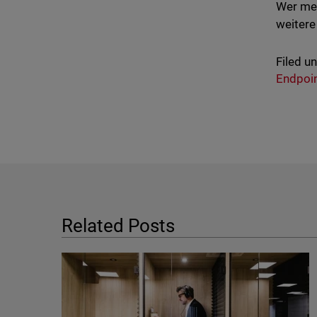
Wer meh
weitere
Filed u
Endpoin
Related Posts