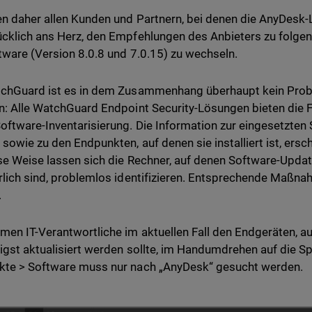
en daher allen Kunden und Partnern, bei denen die AnyDesk-L
cklich ans Herz, den Empfehlungen des Anbieters zu folgen
tware (Version 8.0.8 und 7.0.15) zu wechseln.
chGuard ist es in dem Zusammenhang überhaupt kein Probl
n: Alle WatchGuard Endpoint Security-Lösungen bieten die F
oftware-Inventarisierung. Die Information zur eingesetzten 
 sowie zu den Endpunkten, auf denen sie installiert ist, ersc
se Weise lassen sich die Rechner, auf denen Software-Updat
rlich sind, problemlos identifizieren. Entsprechende Maß
.
en IT-Verantwortliche im aktuellen Fall den Endgeräten, a
igst aktualisiert werden sollte, im Handumdrehen auf die S
te > Software muss nur nach „AnyDesk“ gesucht werden.