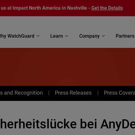
 us at Impact North America in Nashville -
Get the Details
hy WatchGuard
Learn
Company
Partners
s and Recognition
Press Releases
Press Cover
cherheitslücke bei AnyD