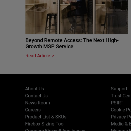
Beyond Remote Access: The Next High-
Growth MSP Service
Read Article
About Us
Support
Contact Us
Trust Cen
News Room
PSIRT
Careers
Cookie Po
Product List & SKUs
Privacy P
Firebox Sizing Tool
Media & B
Compare Firewall Appliances
Manage E