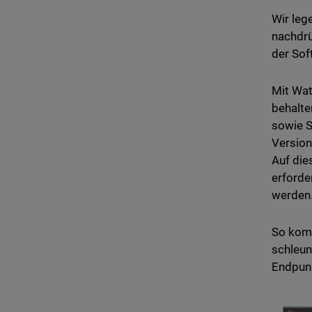
Wir leg
nachdrü
der Sof
Mit Wat
behalte
sowie S
Version
Auf die
erforde
werden
So komm
schleun
Endpunk