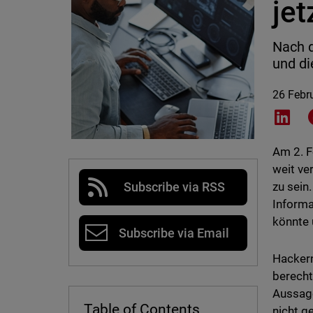
jet
Nach d
und di
26 Febr
Shar
Am 2. 
weit ve
zu sein
Subscribe via RSS
Informa
könnte 
Subscribe via Email
Hackern
berecht
Aussage
Table of Contents
nicht g