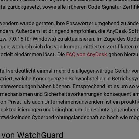
al zurückgesetzt sowie alle früheren Code-Signatur-Zertif
endern wurde geraten, ihre Passwörter umgehend zu änder
indern. Außerdem ist dringend empfohlen, die AnyDesk-Soft
bzw. 7.0.15 für Windows) zu aktualisieren. Im Zuge des Upd
gen, wodurch sich das von kompromittierten Zertifikaten
gezielt eindämmen lässt. Die
FAQ von AnyDesk
geben hierzu
fall verdeutlicht einmal mehr die allgegenwärtige Gefahr von
riert, welche Konsequenzen Schwachstellen in Betriebss
eanwendungen haben können. Entsprechend ist es um so wich
echanismen und Sicherheitsvorkehrungen konsequent am B
von Privat- als auch Unternehmensanwendern ist ein proakt
eaktualisierungen unabdingbar, um den Schutz gegenüber ei
ntwickelnden Cyberbedrohungslandschaft so hoch wie mögli
e von WatchGuard