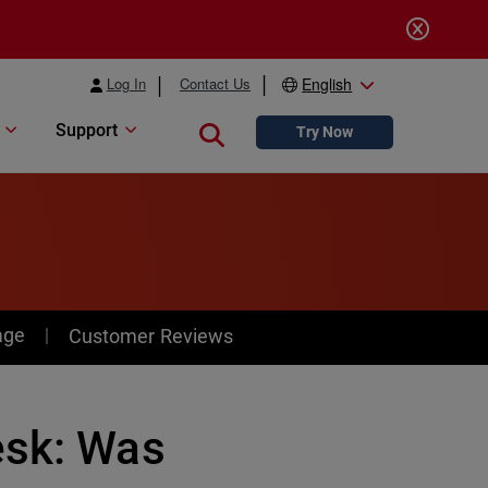
Log In
Contact Us
English
Support
Close search
Try Now
age
Customer Reviews
esk: Was