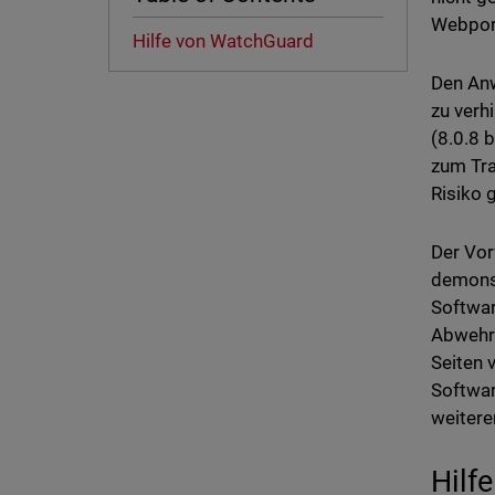
Webport
Hilfe von WatchGuard
Den Anw
zu verh
(8.0.8 
zum Tra
Risiko 
Der Vor
demonst
Softwar
Abwehrm
Seiten 
Softwar
weitere
Hilf