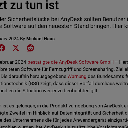
zt zu tun ist
er Sicherheitslücke bei AnyDesk sollten Benutzer
e Software auf den neuesten Stand bringen. Hier 
uary 2024
By
Michael Haas
e on LinkedIn
Share on Facebook
Share on X
Share on Reddit
Februar 2024
bestätigte die AnyDesk Software GmbH
– Her
rbreiteten Software für Fernzugriff und Screensharing, Ziel
. Die daraufhin herausgegebene
Warnung
des Bundesamts für
tionstechnik (BSI) zeigt, dass dieser Vorfall durchaus wei
und es die Situation weiter zu beobachten gilt.
 ist es gelungen, in die Produktivumgebung von AnyDesk e
igte Zweifel im Hinblick auf Datenintegrität und Sicherheit 
 des Unternehmens die für jedes Anwendergerät einzigarti
estohlen wurden, hat AnyDesk als zusätzliche Vorsichtsmaß