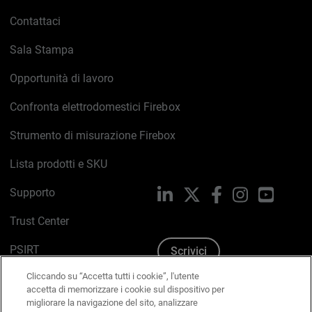
Contattaci
Sala Stampa
Opportunità di lavoro
Confronta elettrodomestici Firebox
Strumento di misurazione Firebox
Lista prodotti e SKU
Supporto
LinkedIn
X
Facebook
Instagram
YouTub
Trust Center
PSIRT
Scrivici
Cliccando su “Accetta tutti i cookie”, l'utente
Politica sui cookie
accetta di memorizzare i cookie sul dispositivo per
migliorare la navigazione del sito, analizzare
Informativa sulla privacy