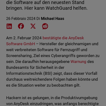
die Software auf den neuesten Stand
bringen. Hier kann WatchGuard helfen.
26 Febbraio 2024
Di
Michael Haas
Share on LinkedIn
Share on Facebook
Share on X
Share on Reddit
Am 2. Februar 2024
bestätigte die AnyDesk
Software GmbH
– Hersteller der gleichnamigen und
weit verbreiteten Software für Fernzugriff und
Screensharing, Ziel eines Cyberangriffs geworden zu
sein. Die daraufhin herausgegebene
Warnung
des
Bundesamts für Sicherheit in der
Informationstechnik (BSI) zeigt, dass dieser Vorfall
durchaus weitreichendere Folgen haben könnte und
es die Situation weiter zu beobachten gilt.
Hackern ist es gelungen, in die Produktivumgebung
von AnyDesk einzudringen, was anfangs berechtigte