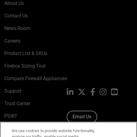
About Us
Contact Us
News Room
Careers
Product List & SKUs
Firebox Sizing Tool
Compare Firewall Appliances
Support
LinkedIn
X
Facebook
Instagram
YouTube
Trust Center
PSIRT
Email Us
Cookie Policy
We use cookies to provide website functionality,
analyze our traffic, enable social media