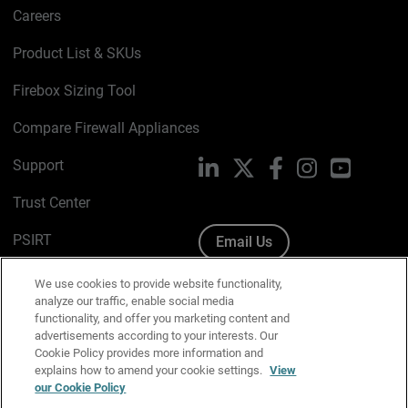
Careers
Product List & SKUs
Firebox Sizing Tool
Compare Firewall Appliances
Support
LinkedIn
X
Facebook
Instagram
YouTube
Trust Center
PSIRT
Email Us
Cookie Policy
We use cookies to provide website functionality,
analyze our traffic, enable social media
Privacy Policy
functionality, and offer you marketing content and
advertisements according to your interests. Our
Media & Brand Kit
Cookie Policy provides more information and
explains how to amend your cookie settings.
View
Manage Email Preferences
our Cookie Policy