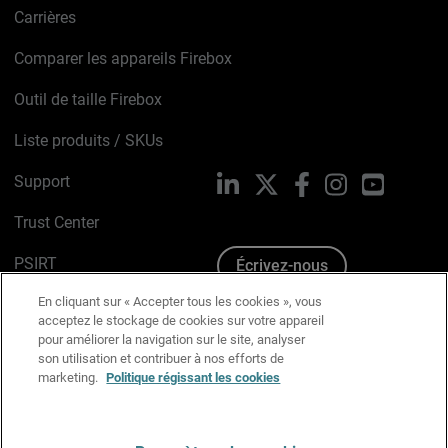
Carrières
Comparer les appareils Firebox
Outil de taille Firebox
Liste produits / SKUs
Support
LinkedIn
X
Facebook
Instagram
YouTube
Trust Center
PSIRT
Écrivez-nous
En cliquant sur « Accepter tous les cookies », vous
Avis sur les cookies
acceptez le stockage de cookies sur votre appareil
pour améliorer la navigation sur le site, analyser
Politique de confidentialité
son utilisation et contribuer à nos efforts de
marketing.
Politique régissant les cookies
Charte Graphique
Préférences email