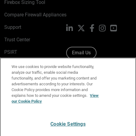
Firebox Sizing Tool
Compare Firewall Appliances
Support
LinkedIn
X
Facebook
Instagram
YouTube
Trust Center
PSIRT
Email Us
Cookie Policy
We use cookies to provide website functionality,
analyze our traffic, enable social media
Privacy Policy
functionality, and offer you marketing content and
advertisements according to your interests. Our
Media & Brand Kit
Cookie Policy provides more information and
explains how to amend your cookie settings.
View
our Cookie Policy
Manage Email Preferences
Cookie Settings
English