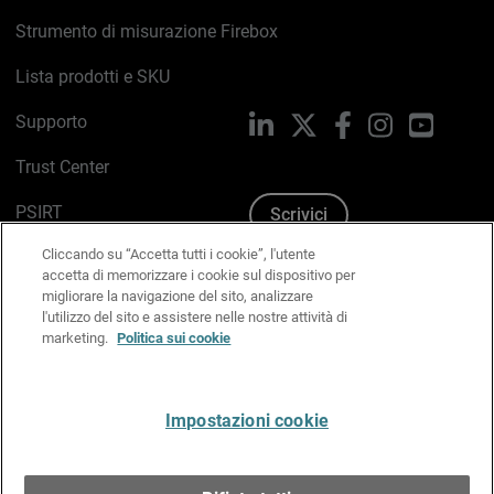
Strumento di misurazione Firebox
Lista prodotti e SKU
Supporto
LinkedIn
X
Facebook
Instagram
YouTub
Trust Center
PSIRT
Scrivici
Cliccando su “Accetta tutti i cookie”, l'utente
Politica sui cookie
accetta di memorizzare i cookie sul dispositivo per
migliorare la navigazione del sito, analizzare
Informativa sulla privacy
l'utilizzo del sito e assistere nelle nostre attività di
marketing.
Politica sui cookie
Kit Media & Brand
Gestisci le preferenze e-mail
Impostazioni cookie
Italiano