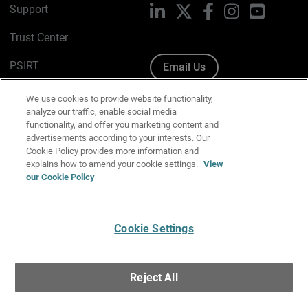
Support
LinkedIn
X
Facebook
Instagram
YouTube
Trust Center
PSIRT
Email Us
Cookie Policy
We use cookies to provide website functionality,
analyze our traffic, enable social media
Privacy Policy
functionality, and offer you marketing content and
advertisements according to your interests. Our
Media & Brand Kit
Cookie Policy provides more information and
explains how to amend your cookie settings.
View
Manage Email Preferences
our Cookie Policy
Cookie Settings
English
Copyright © 1996-2026 WatchGuard Technologies, Inc. All
Reject All
Rights Reserved.
Terms of Use
|
California Collection Notice
|
Do Not Sell or Share My